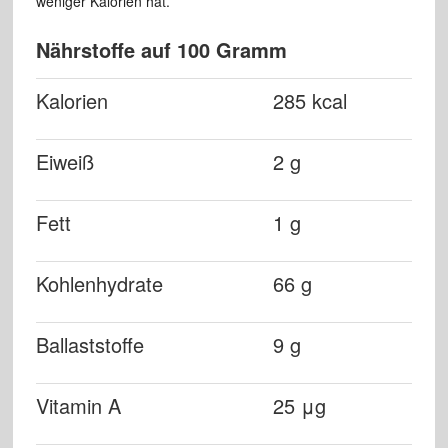
weniger Kalorien hat.
Nährstoffe auf 100 Gramm
Kalorien
285 kcal
Eiweiß
2 g
Fett
1 g
Kohlenhydrate
66 g
Ballaststoffe
9 g
Vitamin A
25 μg