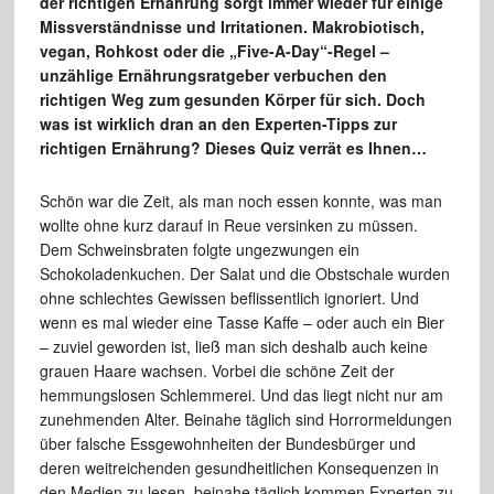
der richtigen Ernährung sorgt immer wieder für einige
Missverständnisse und Irritationen. Makrobiotisch,
vegan, Rohkost oder die „Five-A-Day“-Regel –
unzählige Ernährungsratgeber verbuchen den
richtigen Weg zum gesunden Körper für sich. Doch
was ist wirklich dran an den Experten-Tipps zur
richtigen Ernährung? Dieses Quiz verrät es Ihnen…
Schön war die Zeit, als man noch essen konnte, was man
wollte ohne kurz darauf in Reue versinken zu müssen.
Dem Schweinsbraten folgte ungezwungen ein
Schokoladenkuchen. Der Salat und die Obstschale wurden
ohne schlechtes Gewissen beflissentlich ignoriert. Und
wenn es mal wieder eine Tasse Kaffe – oder auch ein Bier
– zuviel geworden ist, ließ man sich deshalb auch keine
grauen Haare wachsen. Vorbei die schöne Zeit der
hemmungslosen Schlemmerei. Und das liegt nicht nur am
zunehmenden Alter. Beinahe täglich sind Horrormeldungen
über falsche Essgewohnheiten der Bundesbürger und
deren weitreichenden gesundheitlichen Konsequenzen in
den Medien zu lesen, beinahe täglich kommen Experten zu