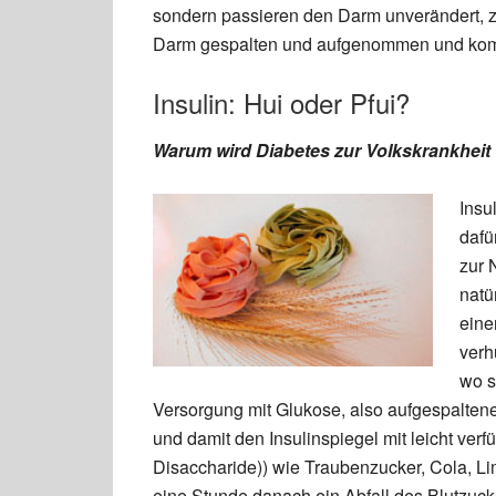
sondern passieren den Darm unverändert, z
Darm gespalten und aufgenommen und komm
Insulin: Hui oder Pfui?
Warum wird Diabetes zur Volkskrankheit
Insu
dafü
zur 
natü
eine
verh
wo s
Versorgung mit Glukose, also aufgespalten
und damit den Insulinspiegel mit leicht ve
Disaccharide)) wie Traubenzucker, Cola, Lim
eine Stunde danach ein Abfall des Blutzuck