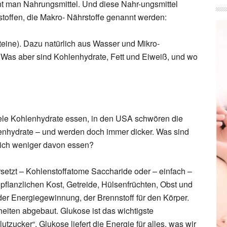
nt man Nahrungsmittel. Und diese Nahr-ungsmittel
stoffen, die Makro- Nährstoffe genannt werden:
eine). Dazu natürlich aus Wasser und Mikro-
. Was aber sind Kohlenhydrate, Fett und Eiweiß, und wo
iele Kohlenhydrate essen, in den USA schwören die
enhydrate – und werden doch immer dicker. Was sind
klich weniger davon essen?
rsetzt – Kohlenstoffatome Saccharide oder – einfach –
 pflanzlichen Kost, Getreide, Hülsenfrüchten, Obst und
er Energiegewinnung, der Brennstoff für den Körper.
eiten abgebaut. Glukose ist das wichtigste
tzucker“. Glukose liefert die Energie für alles, was wir