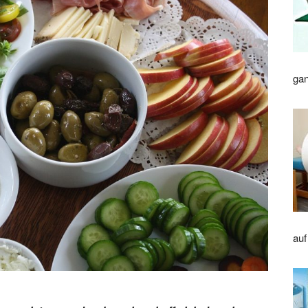
gan
auf