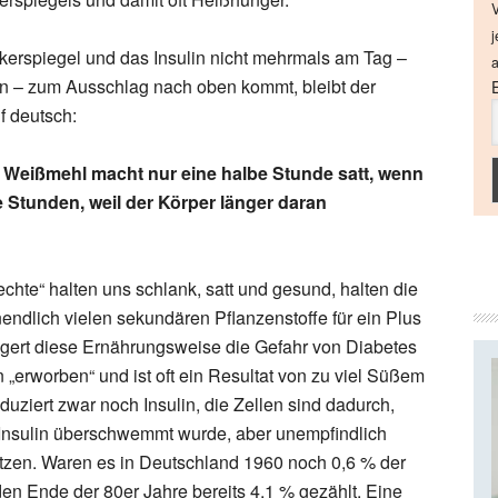
V
j
kerspiegel und das Insulin nicht mehrmals am Tag –
a
en – zum Ausschlag nach oben kommt, bleibt der
f deutsch:
s Weißmehl macht nur eine halbe Stunde satt, wenn
 Stunden, weil der Körper länger daran
chte“ halten uns schlank, satt und gesund, halten die
ndlich vielen sekundären Pflanzenstoffe für ein Plus
ingert diese Ernährungsweise die Gefahr von Diabetes
„erworben“ und ist oft ein Resultat von zu viel Süßem
ziert zwar noch Insulin, die Zellen sind dadurch,
 Insulin überschwemmt wurde, aber unempfindlich
itzen. Waren es in Deutschland 1960 noch 0,6 % der
den Ende der 80er Jahre bereits 4,1 % gezählt. Eine