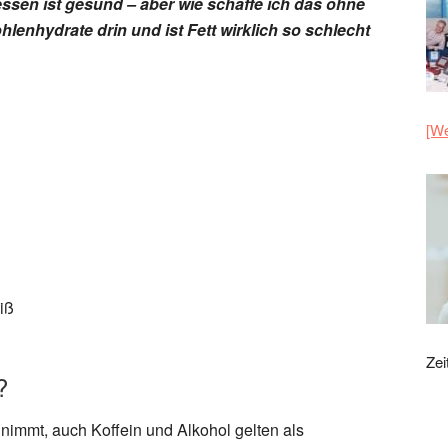
ssen ist gesund – aber wie schaffe ich das ohne
hlenhydrate drin und ist Fett wirklich so schlecht
[We
iß
Zei
?
h nimmt, auch Koffein und Alkohol gelten als