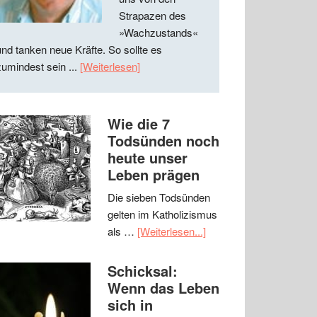
Strapazen des
»Wachzustands«
und tanken neue Kräfte. So sollte es
zumindest sein ...
[Weiterlesen]
Wie die 7
Todsünden noch
heute unser
Leben prägen
Die sieben Todsünden
gelten im Katholizismus
als …
[Weiterlesen...]
Schicksal:
Wenn das Leben
sich in