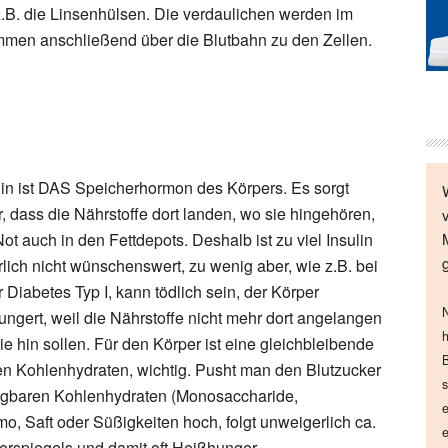
.B. die Linsenhülsen. Die verdaulichen werden im
en anschließend über die Blutbahn zu den Zellen.
lin ist DAS Speicherhormon des Körpers. Es sorgt
r, dass die Nährstoffe dort landen, wo sie hingehören,
Not auch in den Fettdepots. Deshalb ist zu viel Insulin
rlich nicht wünschenswert, zu wenig aber, wie z.B. bei
r Diabetes Typ I, kann tödlich sein, der Körper
N
ungert, weil die Nährstoffe nicht mehr dort angelangen
h
ie hin sollen. Für den Körper ist eine gleichbleibende
B
en Kohlenhydraten, wichtig. Pusht man den Blutzucker
s
rfügbaren Kohlenhydraten (Monosaccharide,
e
o, Saft oder Süßigkeiten hoch, folgt unweigerlich ca.
e
erspiegels und damit oft Heißhunger.