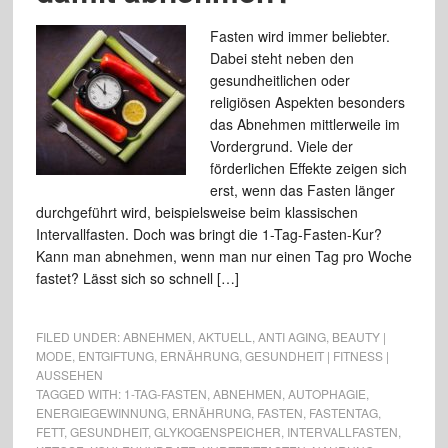
Fasten wird immer beliebter.
Dabei steht neben den
gesundheitlichen oder
religiösen Aspekten besonders
das Abnehmen mittlerweile im
Vordergrund. Viele der
förderlichen Effekte zeigen sich
erst, wenn das Fasten länger
durchgeführt wird, beispielsweise beim klassischen
Intervallfasten. Doch was bringt die 1-Tag-Fasten-Kur?
Kann man abnehmen, wenn man nur einen Tag pro Woche
fastet? Lässt sich so schnell […]
FILED UNDER:
ABNEHMEN
,
AKTUELL
,
ANTI AGING
,
BEAUTY |
MODE
,
ENTGIFTUNG
,
ERNÄHRUNG
,
GESUNDHEIT | FITNESS |
AUSSEHEN
TAGGED WITH:
1-TAG-FASTEN
,
ABNEHMEN
,
AUTOPHAGIE
,
ENERGIEGEWINNUNG
,
ERNÄHRUNG
,
FASTEN
,
FASTENTAG
,
FETT
,
GESUNDHEIT
,
GLYKOGENSPEICHER
,
INTERVALLFASTEN
,