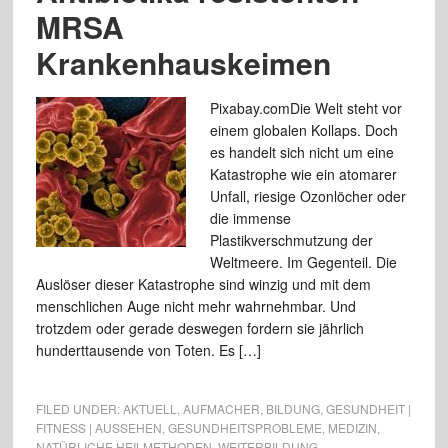
MRSA
Krankenhauskeimen
Pixabay.comDie Welt steht vor
einem globalen Kollaps. Doch
es handelt sich nicht um eine
Katastrophe wie ein atomarer
Unfall, riesige Ozonlöcher oder
die immense
Plastikverschmutzung der
Weltmeere. Im Gegenteil. Die
Auslöser dieser Katastrophe sind winzig und mit dem
menschlichen Auge nicht mehr wahrnehmbar. Und
trotzdem oder gerade deswegen fordern sie jährlich
hunderttausende von Toten. Es […]
FILED UNDER:
AKTUELL
,
AUFMACHER
,
BILDUNG
,
GESUNDHEIT |
FITNESS | AUSSEHEN
,
GESUNDHEITSPROBLEME
,
MEDIZIN
,
NATÜRLICHE HEILMETHODEN
,
WEITERBILDUNG