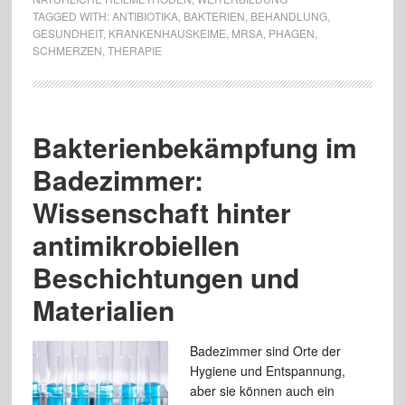
TAGGED WITH:
ANTIBIOTIKA
,
BAKTERIEN
,
BEHANDLUNG
,
GESUNDHEIT
,
KRANKENHAUSKEIME
,
MRSA
,
PHAGEN
,
SCHMERZEN
,
THERAPIE
Bakterienbekämpfung im
Badezimmer:
Wissenschaft hinter
antimikrobiellen
Beschichtungen und
Materialien
Badezimmer sind Orte der
Hygiene und Entspannung,
aber sie können auch ein