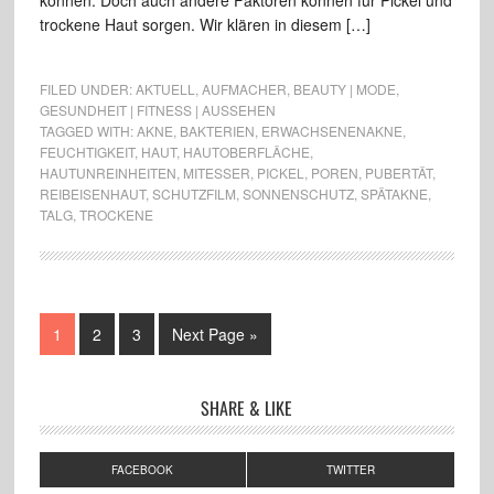
können. Doch auch andere Faktoren können für Pickel und
trockene Haut sorgen. Wir klären in diesem […]
FILED UNDER:
AKTUELL
,
AUFMACHER
,
BEAUTY | MODE
,
GESUNDHEIT | FITNESS | AUSSEHEN
TAGGED WITH:
AKNE
,
BAKTERIEN
,
ERWACHSENENAKNE
,
FEUCHTIGKEIT
,
HAUT
,
HAUTOBERFLÄCHE
,
HAUTUNREINHEITEN
,
MITESSER
,
PICKEL
,
POREN
,
PUBERTÄT
,
REIBEISENHAUT
,
SCHUTZFILM
,
SONNENSCHUTZ
,
SPÄTAKNE
,
TALG
,
TROCKENE
1
2
3
Next Page »
SHARE & LIKE
FACEBOOK
TWITTER