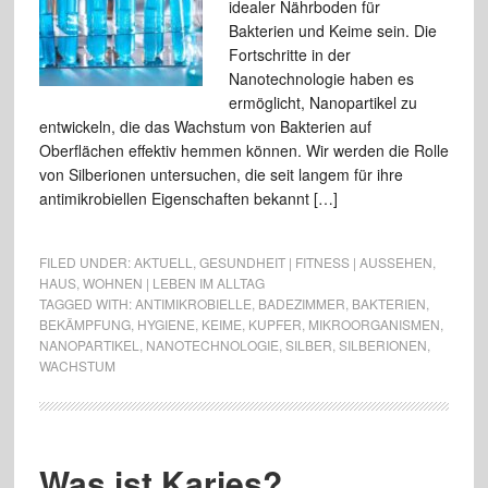
idealer Nährboden für
Bakterien und Keime sein. Die
Fortschritte in der
Nanotechnologie haben es
ermöglicht, Nanopartikel zu
entwickeln, die das Wachstum von Bakterien auf
Oberflächen effektiv hemmen können. Wir werden die Rolle
von Silberionen untersuchen, die seit langem für ihre
antimikrobiellen Eigenschaften bekannt […]
FILED UNDER:
AKTUELL
,
GESUNDHEIT | FITNESS | AUSSEHEN
,
HAUS
,
WOHNEN | LEBEN IM ALLTAG
TAGGED WITH:
ANTIMIKROBIELLE
,
BADEZIMMER
,
BAKTERIEN
,
BEKÄMPFUNG
,
HYGIENE
,
KEIME
,
KUPFER
,
MIKROORGANISMEN
,
NANOPARTIKEL
,
NANOTECHNOLOGIE
,
SILBER
,
SILBERIONEN
,
WACHSTUM
Was ist Karies?