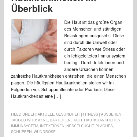
Überblick
Die Haut ist das größte Organ
des Menschen und ständigen
Belastungen ausgesetzt. Diese
sind durch die Umwelt oder
durch Faktoren wie Stress oder
ein fehlgeleitetes Immunsystem
bedingt. Durch Infektionen und
andere Ursachen können
zahlreiche Hautkrankheiten entstehen, die einen Menschen
plagen. Die häufigsten Hautkrankheiten stellen wir im
Folgenden vor. Schuppenflechte oder Psoriasis Diese
Hautkrankheit ist eine […]
FILED UNDER:
AKTUELL
,
GESUNDHEIT | FITNESS | AUSSEHEN
TAGGED WITH:
AKNE
,
BAKTERIEN
,
HAUT
,
HAUTKRANKHEITEN
,
IMMUNSYSTEM
,
INFEKTIONEN
,
NESSELSUCHT
,
PLAQUES
,
SCHUPPEN
,
WUNDROSE