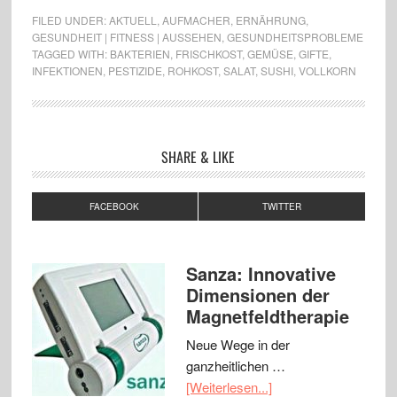
FILED UNDER:
AKTUELL
,
AUFMACHER
,
ERNÄHRUNG
,
GESUNDHEIT | FITNESS | AUSSEHEN
,
GESUNDHEITSPROBLEME
TAGGED WITH:
BAKTERIEN
,
FRISCHKOST
,
GEMÜSE
,
GIFTE
,
INFEKTIONEN
,
PESTIZIDE
,
ROHKOST
,
SALAT
,
SUSHI
,
VOLLKORN
SHARE & LIKE
FACEBOOK
TWITTER
Sanza: Innovative
Dimensionen der
Magnetfeldtherapie
Neue Wege in der
ganzheitlichen …
[Weiterlesen...]