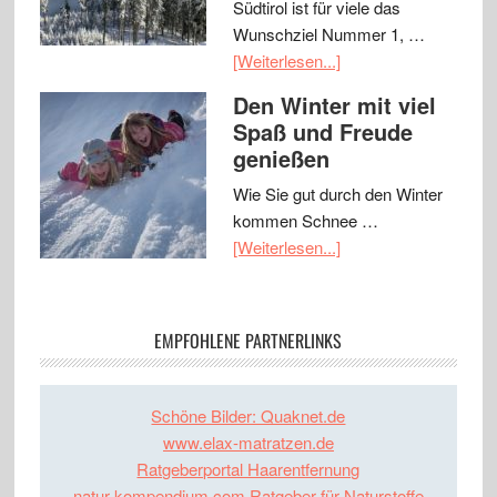
Südtirol ist für viele das
Wunschziel Nummer 1, …
[Weiterlesen...]
Den Winter mit viel
Spaß und Freude
genießen
Wie Sie gut durch den Winter
kommen Schnee …
[Weiterlesen...]
EMPFOHLENE PARTNERLINKS
Schöne Bilder: Quaknet.de
www.elax-matratzen.de
Ratgeberportal Haarentfernung
natur-kompendium.com Ratgeber für Naturstoffe