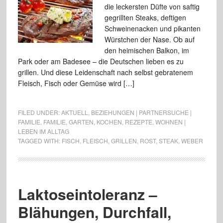
die leckersten Düfte von saftig
gegrillten Steaks, deftigen
Schweinenacken und pikanten
Würstchen der Nase. Ob auf
den heimischen Balkon, im
Park oder am Badesee – die Deutschen lieben es zu
grillen. Und diese Leidenschaft nach selbst gebratenem
Fleisch, Fisch oder Gemüse wird […]
FILED UNDER:
AKTUELL
,
BEZIEHUNGEN | PARTNERSUCHE |
FAMILIE
,
FAMILIE
,
GARTEN
,
KOCHEN
,
REZEPTE
,
WOHNEN |
LEBEN IM ALLTAG
TAGGED WITH:
FISCH
,
FLEISCH
,
GRILLEN
,
ROST
,
STEAK
,
WEBER
Laktoseintoleranz –
Blähungen, Durchfall,