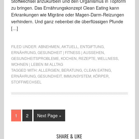
Stoffwechsel anzukurbeln und den Organismus in Topform
zu bringen. Das Ernährungskonzept Clean Eating kann
Erkrankungen wie Migräne oder Magen-Darm-Reizungen
verhindern. Und ganz nebenbei die überflüssigen Pfunde
[…]
FILED UNDER:
ABNEHMEN
,
AKTUELL
,
ENTGIFTUNG
,
ERNÄHRUNG
,
GESUNDHEIT | FITNESS | AUSSEHEN
,
GESUNDHEITSPROBLEME
,
KOCHEN
,
REZEPTE
,
WELLNESS
,
WOHNEN | LEBEN IM ALLTAG
TAGGED WITH:
ALLERGIEN
,
BERATUNG
,
CLEAN EATING
,
ERNÄHRUNG
,
GESUNDHEIT
,
IMMUNSYSTEM
,
KÖRPER
,
STOFFWECHSEL
1
2
Next Page »
SHARE & LIKE