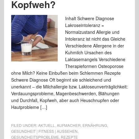
Kopfweh?
Inhalt Schwere Diagnose
Lakroseintoleranz =
Normalzustand Allergie und
Intoleranz ist nicht das Gleiche
Verschiedene Allergene in der
Kuhmilch Ursachen des
Laktasemangels Verschiedene
Therapieformen Osteoporose
ohne Milch? Keine Einbußen beim Schlemmen Rezepte
Schwere Diagnose Oft beginnt sie schleichend und
unerkannt – die Milchallergie bzw. Laktoseunverträglichkeit:
Verdauungsprobleme, Magenbeschwerden, Blähungen
und Durchfall, Kopfweh, aber auch Heuschnupfen oder
Hautprobleme […]
FILED UNDER:
AKTUELL
,
AUFMACHER
,
ERNÄHRUNG
,
GESUNDHEIT | FITNESS | AUSSEHEN
,
GESUNDHEITSPROBLEME
,
REZEPTE