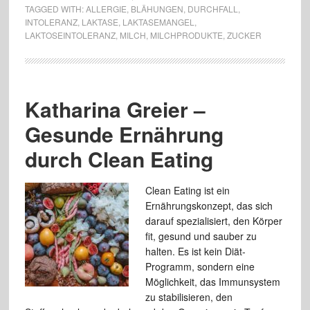
TAGGED WITH:
ALLERGIE
,
BLÄHUNGEN
,
DURCHFALL
,
INTOLERANZ
,
LAKTASE
,
LAKTASEMANGEL
,
LAKTOSEINTOLERANZ
,
MILCH
,
MILCHPRODUKTE
,
ZUCKER
Katharina Greier –
Gesunde Ernährung
durch Clean Eating
Clean Eating ist ein
Ernährungskonzept, das sich
darauf spezialisiert, den Körper
fit, gesund und sauber zu
halten. Es ist kein Diät-
Programm, sondern eine
Möglichkeit, das Immunsystem
zu stabilisieren, den