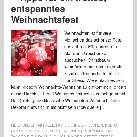
entspanntes
Weihnachtsfest
Weihnachten ist für viele
Menschen das schönste Fest
des Jahres. Für andere ein
Albtraum. Geschenke
aussuchen, Christbaum
schmücken und das Festmahl
zuzubereiten bedeutet für sie
nur Stress. Wie einfach es sein
kann, diesem Weihnachts-Wahnsinn zu entkommen, erklärt
dieser Bericht… Inhalt Weihnachtsstress ist selbst gemacht
Das (nicht ganz) klassische Weinachten Weihnachtlicher
Dekorationswahn muss nicht sein Individuelle […]
FILED UNDER:
AKTUELL
,
FAMILIE
,
KINDER
,
KOCHEN
,
KULTUR
,
PARTNERSCHAFT
,
REZEPTE
,
WOHNEN | LEBEN IM ALLTAG
TAGGED WITH:
FAMILIE
,
GLÜCK
,
KINDER
,
STREIT
,
STRESS
,