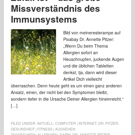
Missverständnis des
Immunsystems
Bild von meineresterampe auf
Pixabay Dr. Annette Pitzer:
„Wenn Du beim Thema
Allergien sofort an
Heuschnupfen, juckende Augen
und die üblichen Tabletten
denkst, tja, dann wird dieser
Artikel Dich vielleicht
überraschen. Denn heute geht es um einen ganz anderen
Ansatz, einen, der nicht bei den Symptomen bleibt,
sondern tiefer in die Ursache Deiner Allergien hineinreicht.“
[…]
FILED UNDER:
AKTUELL
,
COMPUTER | INTERNET
,
DR. PITZER
,
GESUNDHEIT | FITNESS | AUSSEHEN
TAGGED WITH:
ALLERGIEN
,
DARM
,
DR. ANNETTE PITZER
,