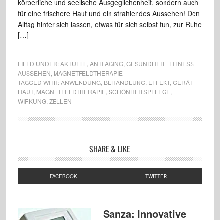
körperliche und seelische Ausgeglichenheit, sondern auch
für eine frischere Haut und ein strahlendes Aussehen! Den
Alltag hinter sich lassen, etwas für sich selbst tun, zur Ruhe
[…]
FILED UNDER:
AKTUELL
,
ANTI AGING
,
GESUNDHEIT | FITNESS |
AUSSEHEN
,
MAGNETFELDTHERAPIE
TAGGED WITH:
ANWENDUNG
,
BEHANDLUNG
,
EFFEKT
,
GERÄT
,
HAUT
,
MAGNETFELDTHERAPIE
,
SCHÖNHEITSPFLEGE
,
WIRKUNG
,
ZELLEN
SHARE & LIKE
FACEBOOK
TWITTER
Sanza: Innovative