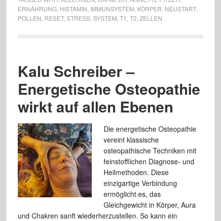
ERNÄHRUNG
,
HISTAMIN
,
IMMUNSYSTEM
,
KÖRPER
,
NEUSTART
,
POLLEN
,
RESET
,
STRESS
,
SYSTEM
,
T1
,
T2
,
ZELLEN
Kalu Schreiber –
Energetische Osteopathie
wirkt auf allen Ebenen
Die energetische Osteopathie
vereint klassische
osteopathische Techniken mit
feinstofflichen Diagnose- und
Heilmethoden. Diese
einzigartige Verbindung
ermöglicht es, das
Gleichgewicht in Körper, Aura
und Chakren sanft wiederherzustellen. So kann ein