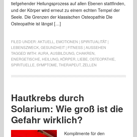
tiefgehender Heilungsprozess auf allen Ebenen stattfinden,
und der Körper wird erneut zu einem echten Tempel der
Seele. Die Grenzen der klassischen Osteopathie Die
Osteopathie ist längst […]
FILED UNDER:
AKTUELL
,
EMOTIONEN | SPIRITUALITÄT |
LEBENSZWECK
,
GESUNDHEIT | FITNESS | AUSSEHEN
TAGGED WITH:
AURA
,
AUSBILDUNG
,
CHAKREN
,
ENERGETISCHE
,
HEILUNG
,
KÖRPER
,
LIEBE
,
OSTEOPATHIE
,
SPIRITUELLE
,
SYMPTOME
,
THERAPEUT
,
ZELLEN
Hautkrebs durch
Solarium: Wie groß ist die
Gefahr wirklich?
Komplimente für den