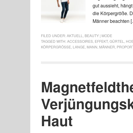
gut aussieht, hängt
die Körpergröße. D
Männer beachten [
FILED UNDER:
AKTUELL
,
BEAUTY | MODE
TAGGED WITH:
ACCESSOIRES
,
EFFEKT
,
GÜRTEL
,
HO
KÖRPERGRÖSSE
,
LANGE
,
MANN
,
MÄNNER
,
PROPOR
Magnetfeldth
Verjüngungsk
Haut