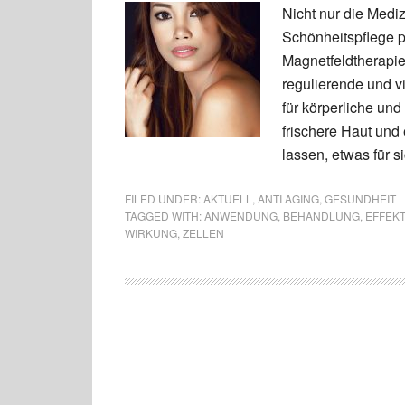
Nicht nur die Medi
Schönheitspflege pr
Magnetfeldtherapie
regulierende und v
für körperliche un
frischere Haut und 
lassen, etwas für s
FILED UNDER:
AKTUELL
,
ANTI AGING
,
GESUNDHEIT |
TAGGED WITH:
ANWENDUNG
,
BEHANDLUNG
,
EFFEKT
WIRKUNG
,
ZELLEN