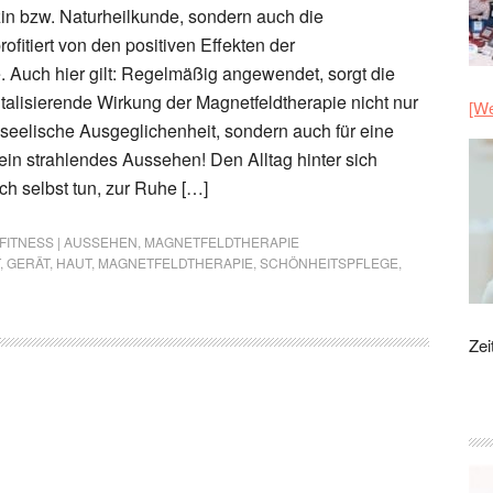
zin bzw. Naturheilkunde, sondern auch die
ofitiert von den positiven Effekten der
. Auch hier gilt: Regelmäßig angewendet, sorgt die
italisierende Wirkung der Magnetfeldtherapie nicht nur
[We
d seelische Ausgeglichenheit, sondern auch für eine
ein strahlendes Aussehen! Den Alltag hinter sich
ich selbst tun, zur Ruhe […]
 FITNESS | AUSSEHEN
,
MAGNETFELDTHERAPIE
,
GERÄT
,
HAUT
,
MAGNETFELDTHERAPIE
,
SCHÖNHEITSPFLEGE
,
Zei