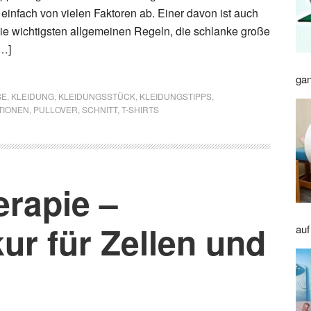
 einfach von vielen Faktoren ab. Einer davon ist auch
ie wichtigsten allgemeinen Regeln, die schlanke große
…]
gan
SE
,
KLEIDUNG
,
KLEIDUNGSSTÜCK
,
KLEIDUNGSTIPPS
,
TIONEN
,
PULLOVER
,
SCHNITT
,
T-SHIRTS
erapie –
ur für Zellen und
auf