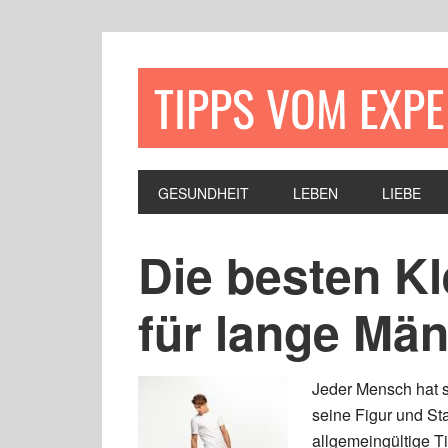
TIPPS VOM EXP
GESUNDHEIT
LEBEN
LIEBE
Die besten K
für lange Mä
Jeder Mensch hat s
seine Figur und Sta
allgemeingültige T