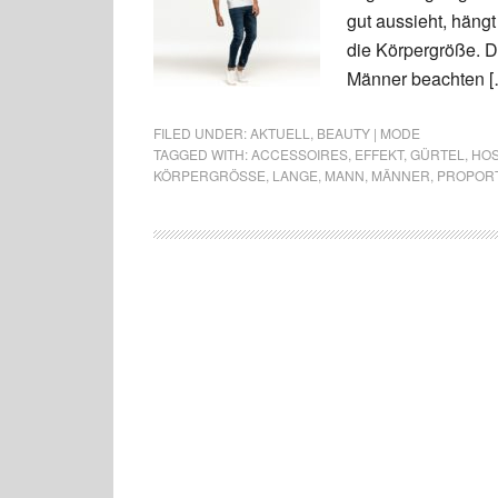
gut aussieht, hängt
die Körpergröße. D
Männer beachten [
FILED UNDER:
AKTUELL
,
BEAUTY | MODE
TAGGED WITH:
ACCESSOIRES
,
EFFEKT
,
GÜRTEL
,
HO
KÖRPERGRÖSSE
,
LANGE
,
MANN
,
MÄNNER
,
PROPOR