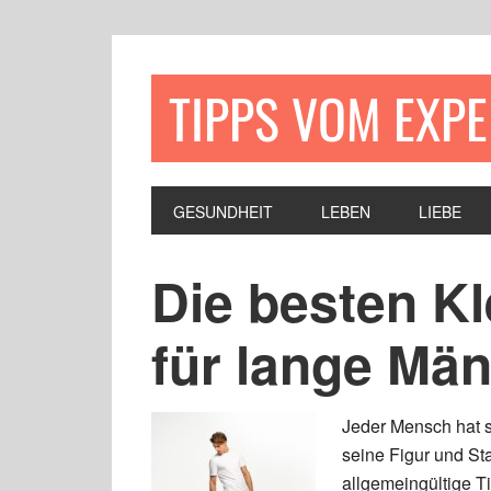
TIPPS VOM EXP
GESUNDHEIT
LEBEN
LIEBE
Die besten K
für lange Mä
Jeder Mensch hat s
seine Figur und Sta
allgemeingültige T