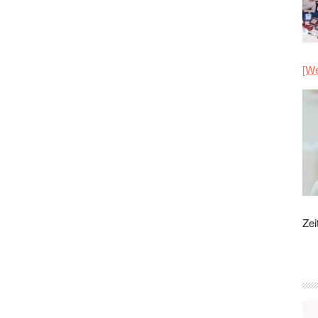
[We
Zei