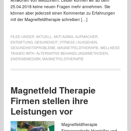
Antworten von Medizinern. Leider können wir ab dem
25.04.2018 keine neuen Fragen mehr annehmen. Sie
können aber jederzeit einen Kommentar zu Erfahrungen
mit der Magnetfeldtherapie schreiben […]
FILED UNDER:
AKTUELL
,
ANTI AGING
,
AUFMACHER
,
ENTGIFTUNG
,
GESUNDHEIT | FITNESS | AUSSEHEN
,
GESUNDHEITSPROBLEME
,
MAGNETFELDTHERAPIE
,
WELLNESS
TAGGED WITH:
ALTERNATIVE BEHANDLUNGSMETHODEN
,
ENERGIEMEDIZIN
,
MAGNETFELDTHERAPIE
Magnetfeld Therapie
Firmen stellen ihre
Leistungen vor
Magnetfeldtherapie
Firmenportraits Hersteller und