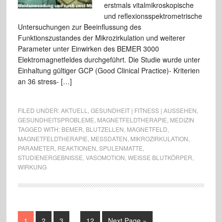
erstmals vitalmikroskopische
und reflexionsspektrometrische
Untersuchungen zur Beeinflussung des
Funktionszustandes der Mikrozirkulation und weiterer
Parameter unter Einwirken des BEMER 3000
Elektromagnetfeldes durchgeführt. Die Studie wurde unter
Einhaltung gültiger GCP (Good Clinical Practice)- Kriterien
an 36 stress- […]
FILED UNDER:
AKTUELL
,
GESUNDHEIT | FITNESS | AUSSEHEN
,
GESUNDHEITSPROBLEME
,
MAGNETFELDTHERAPIE
,
MEDIZIN
TAGGED WITH:
BEMER
,
BLUTZELLEN
,
MAGNETFELD
,
MAGNETFELDTHERAPIE
,
MESSDATEN
,
MIKROZIRKULATION
,
PARAMETER
,
REAKTIONEN
,
SPULENMATTE
,
STUDIENERGEBNISSE
,
VASOMOTION
,
WEISSE BLUTKÖRPER
,
WIRKUNG
1
2
3
…
12
Next Page »