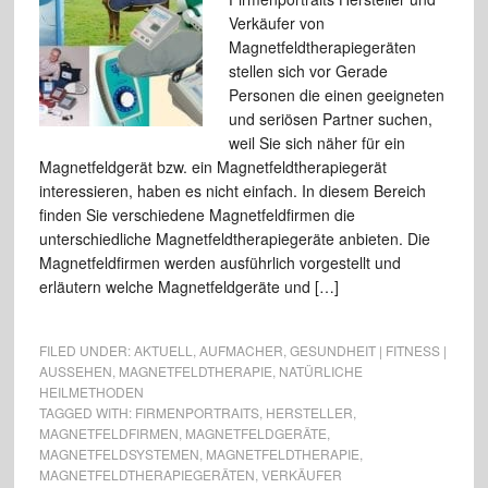
Verkäufer von
Magnetfeldtherapiegeräten
stellen sich vor Gerade
Personen die einen geeigneten
und seriösen Partner suchen,
weil Sie sich näher für ein
Magnetfeldgerät bzw. ein Magnetfeldtherapiegerät
interessieren, haben es nicht einfach. In diesem Bereich
finden Sie verschiedene Magnetfeldfirmen die
unterschiedliche Magnetfeldtherapiegeräte anbieten. Die
Magnetfeldfirmen werden ausführlich vorgestellt und
erläutern welche Magnetfeldgeräte und […]
FILED UNDER:
AKTUELL
,
AUFMACHER
,
GESUNDHEIT | FITNESS |
AUSSEHEN
,
MAGNETFELDTHERAPIE
,
NATÜRLICHE
HEILMETHODEN
TAGGED WITH:
FIRMENPORTRAITS
,
HERSTELLER
,
MAGNETFELDFIRMEN
,
MAGNETFELDGERÄTE
,
MAGNETFELDSYSTEMEN
,
MAGNETFELDTHERAPIE
,
MAGNETFELDTHERAPIEGERÄTEN
,
VERKÄUFER