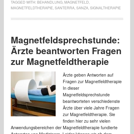
TAGGED WITH:
BEHANDLUNG
,
MAGNETFELD
,
MAGNETFELDTHERAPIE
,
SANTERRA
,
SANZA
,
SIGNALTHERAPIE
Magnetfeldsprechstunde:
Ärzte beantworten Fragen
zur Magnetfeldtherapie
Ärzte geben Antworten auf
Fragen zur Magnetfeldtherapie
In dieser
Magnetfeldsprechstunde
beantworteten verschiedenste
Ärzte über viele Jahre Fragen
zur Magnetfeldtherapie. Sie
finden hier zu sehr vielen
Anwendungsbereichen der Magnetfeldtherapie fundierte