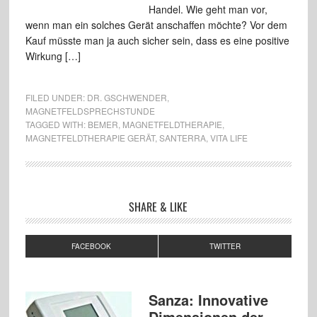
Handel. Wie geht man vor,
wenn man ein solches Gerät anschaffen möchte? Vor dem
Kauf müsste man ja auch sicher sein, dass es eine positive
Wirkung […]
FILED UNDER:
DR. GSCHWENDER
,
MAGNETFELDSPRECHSTUNDE
TAGGED WITH:
BEMER
,
MAGNETFELDTHERAPIE
,
MAGNETFELDTHERAPIE GERÄT
,
SANTERRA
,
VITA LIFE
SHARE & LIKE
FACEBOOK
TWITTER
Sanza: Innovative
Dimensionen der