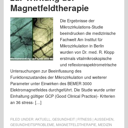
Magnetfeldtherapie
Die Ergebnisse der
Mikrozirkulations-Studie
beeindrucken die medizinische
Fachwelt Am Institut für
Mikrozirkulation in Berlin
wurden von Dr. med. R. Klopp
erstmals vitalmikroskopische
und reflexionsspektrometrische
Untersuchungen zur Beeinflussung des
Funktionszustandes der Mikrozirkulation und weiterer
Parameter unter Einwirken des BEMER 3000
Elektromagnetfeldes durchgeführt. Die Studie wurde unter
Einhaltung gültiger GCP (Good Clinical Practice)- Kriterien
an 36 stress- […]
FILED UNDER:
AKTUELL
,
GESUNDHEIT | FITNESS | AUSSEHEN
,
GESUNDHEITSPROBLEME
,
MAGNETFELDTHERAPIE
,
MEDIZIN