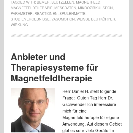
TAGGED WITH:
BEMER
,
BLUTZELLEN
,
MAGNETFELD
,
MAGNETFELDTHERAPIE
,
MESSDATEN
,
MIKROZIRKULATION
,
PARAMETER
,
REAKTIONEN
,
SPULENMATTE
,
STUDIENERGEBNISSE
,
VASOMOTION
,
WEISSE BLUTKÖRPER
,
WIRKUNG
Anbieter und
Therapiesysteme für
Magnetfeldtherapie
Herr Daniel H. stellt folgende
Frage: Guten Tag Herr Dr.
Gschwender Ich interessiere
mich für eine
Magnetfeldtherapie für eigene
Anwendung. Auf diesem Gebiet
gibt es sehr viele Geräte im