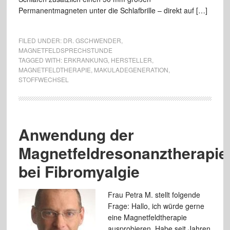
Permanentmagneten unter die Schlafbrille – direkt auf […]
FILED UNDER:
DR. GSCHWENDER
,
MAGNETFELDSPRECHSTUNDE
TAGGED WITH:
ERKRANKUNG
,
HERSTELLER
,
MAGNETFELDTHERAPIE
,
MAKULADEGENERATION
,
STOFFWECHSEL
Anwendung der
Magnetfeldresonanztherapie
bei Fibromyalgie
Frau Petra M. stellt folgende
Frage: Hallo, ich würde gerne
eine Magnetfeldtherapie
ausprobieren. Habe seit Jahren