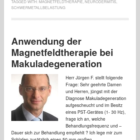
TAGGED WITH:
MAGNETFELDTHERAPIE
,
NEURODERMITIS
,
SCHWERMETALLBELASTUNG
Anwendung der
Magnetfeldtherapie bei
Makuladegeneration
Herr Jürgen F. stellt folgende
Frage: Sehr geehrte Damen
und Herren, jüngst mit der
Diagnose Makuladegeneration
aufgescheucht und im Besitz
eines PST-Gerätes (1- 30 Hz),
frage ich an, welche
Behandlungsfrequenz und –
Dauer sich zur Behandlung empfiehlt ? Ich lege mir zum
Schlafen zusätzlich einen 50 mm großen