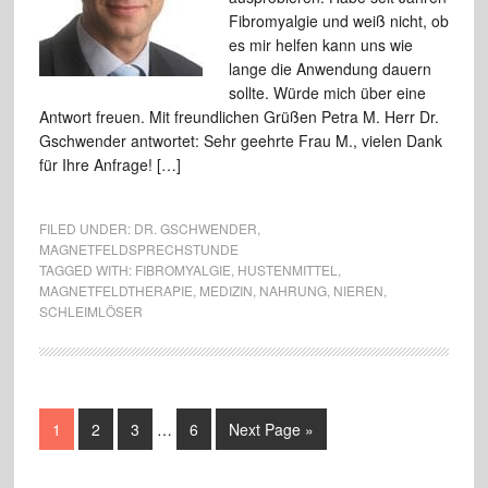
Fibromyalgie und weiß nicht, ob
es mir helfen kann uns wie
lange die Anwendung dauern
sollte. Würde mich über eine
Antwort freuen. Mit freundlichen Grüßen Petra M. Herr Dr.
Gschwender antwortet: Sehr geehrte Frau M., vielen Dank
für Ihre Anfrage! […]
FILED UNDER:
DR. GSCHWENDER
,
MAGNETFELDSPRECHSTUNDE
TAGGED WITH:
FIBROMYALGIE
,
HUSTENMITTEL
,
MAGNETFELDTHERAPIE
,
MEDIZIN
,
NAHRUNG
,
NIEREN
,
SCHLEIMLÖSER
1
2
3
…
6
Next Page »