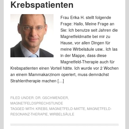
Krebspatienten
Frau Erika H. stellt folgende
Frage: Hallo, Meine Frage an
Sie: Ich benutze seit Jahren die
Magnetfeldmatte bei mir zu
Hause, vor allen Dingen für
meine Wirbelsäule usw.. Ich las
in der Mappe, dass diese
Magnetfeld-Therapie auch für
Krebspatienten einen Vorteil hätte. Ich wurde vor 2 Wochen
an einem Mammakarzinom operiert, muss demnächst
Strahlentherapie machen […]
FILED UNDER:
DR. GSCHWENDER
,
MAGNETFELDSPRECHSTUNDE
TAGGED WITH:
KREBS
,
MAGNETFELD-MATTE
,
MAGNETFELD-
RESONANZ-THERAPIE
,
WIRBELSÄULE