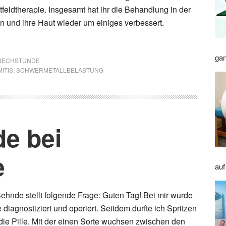
feldtherapie. Insgesamt hat ihr die Behandlung in der
an und ihre Haut wieder um einiges verbessert.
gan
RECHSTUNDE
ITIS
,
SCHWERMETALLBELASTUNG
de bei
e
auf
Sehnde stellt folgende Frage: Guten Tag! Bei mir wurde
iagnostiziert und operiert. Seitdem durfte ich Spritzen
e Pille. Mit der einen Sorte wuchsen zwischen den