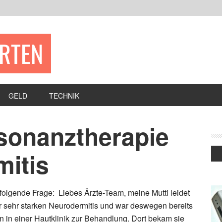
ERTEN
GELD
TECHNIK
sonanztherapie
mitis
 folgende Frage: Liebes Ärzte-Team, meine Mutti leidet
r sehr starken Neurodermitis und war deswegen bereits
 in einer Hautklinik zur Behandlung. Dort bekam sie