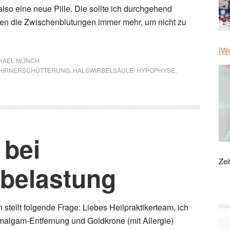
lso eine neue Pille. Die sollte ich durchgehend
n die Zwischenblutungen immer mehr, um nicht zu
[We
HAEL MÜNCH
HIRNERSCHÜTTERUNG
,
HALSWIRBELSÄULE
,
HYPOPHYSE
,
 bei
Zei
belastung
stellt folgende Frage: Liebes Heilpraktikerteam, ich
algam-Entfernung und Goldkrone (mit Allergie)