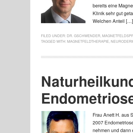
bereits eine Magnet
Klinik sehr gut get
Welchen Anteil […]
FILED UNDER:
DR. GSCHWENDER
,
MAGNETFELDSP
TAGGED WITH:
MAGNETFELDTHERAPIE
,
NEURODERM
Naturheilkun
Endometrios
Frau Anett H. aus 
2007 Endometriose d
nehmen und dann di