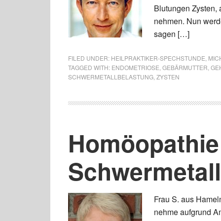
Blutungen Zysten, a
nehmen. Nun werde
sagen […]
FILED UNDER:
HEILPRAKTIKER-SPECHSTUNDE
,
MIC
TAGGED WITH:
ENDOMETRIOSE
,
GEBÄRMUTTER
,
GE
SCHWERMETALLBELASTUNG
,
ZYSTEN
Homöopathie
Schwermetall
Frau S. aus Hameln 
nehme aufgrund Am