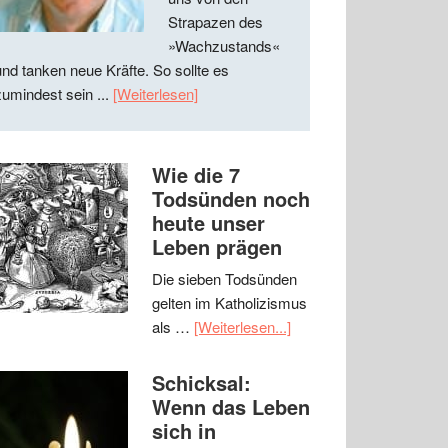
Strapazen des
»Wachzustands«
und tanken neue Kräfte. So sollte es
zumindest sein ...
[Weiterlesen]
Wie die 7
Todsünden noch
heute unser
Leben prägen
Die sieben Todsünden
gelten im Katholizismus
als …
[Weiterlesen...]
Schicksal:
Wenn das Leben
sich in