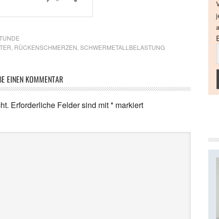
V
j
a
STUNDE
TER
,
RÜCKENSCHMERZEN
,
SCHWERMETALLBELASTUNG
BE EINEN KOMMENTAR
ht.
Erforderliche Felder sind mit
*
markiert