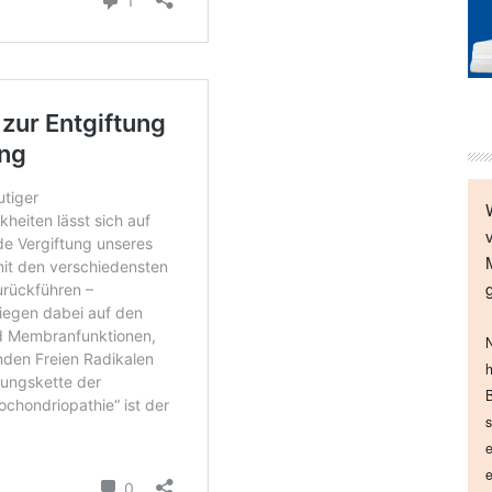
N
h
B
s
e
e