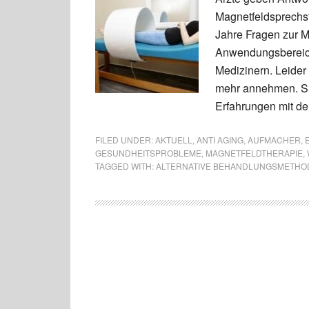
Magnetfeldsprechst
Jahre Fragen zur Ma
Anwendungsbereich
Medizinern. Leide
mehr annehmen. Si
Erfahrungen mit de
FILED UNDER:
AKTUELL
,
ANTI AGING
,
AUFMACHER
,
GESUNDHEITSPROBLEME
,
MAGNETFELDTHERAPIE
,
TAGGED WITH:
ALTERNATIVE BEHANDLUNGSMETHO