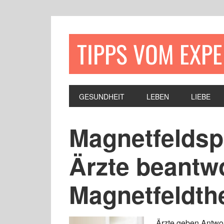
TIPPS VOM EXP
GESUNDHEIT
LEBEN
LIEBE
Magnetfeldsp
Ärzte beantw
Magnetfeldth
Ärzte geben Antwor