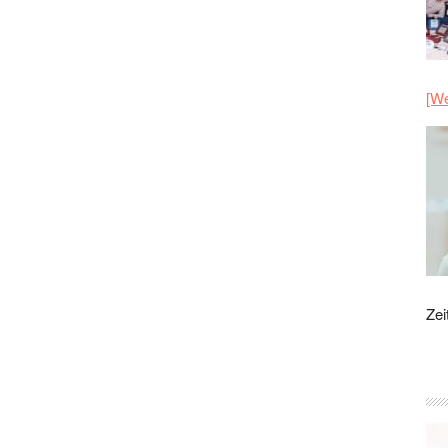
[We
Zei