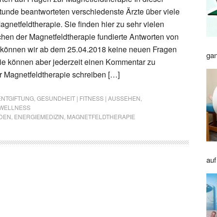
unde beantworteten verschiedenste Ärzte über viele
gnetfeldtherapie. Sie finden hier zu sehr vielen
en der Magnetfeldtherapie fundierte Antworten von
r können wir ab dem 25.04.2018 keine neuen Fragen
gan
e können aber jederzeit einen Kommentar zu
r Magnetfeldtherapie schreiben […]
ENTGIFTUNG
,
GESUNDHEIT | FITNESS | AUSSEHEN
,
WELLNESS
DEN
,
ENERGIEMEDIZIN
,
MAGNETFELDTHERAPIE
auf