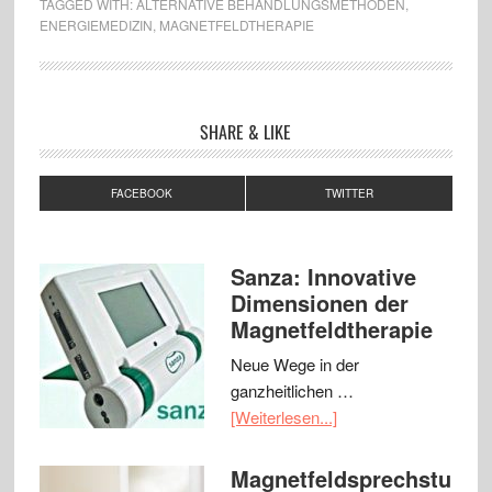
TAGGED WITH:
ALTERNATIVE BEHANDLUNGSMETHODEN
,
ENERGIEMEDIZIN
,
MAGNETFELDTHERAPIE
SHARE & LIKE
FACEBOOK
TWITTER
Sanza: Innovative
Dimensionen der
Magnetfeldtherapie
Neue Wege in der
ganzheitlichen …
[Weiterlesen...]
Magnetfeldsprechstu