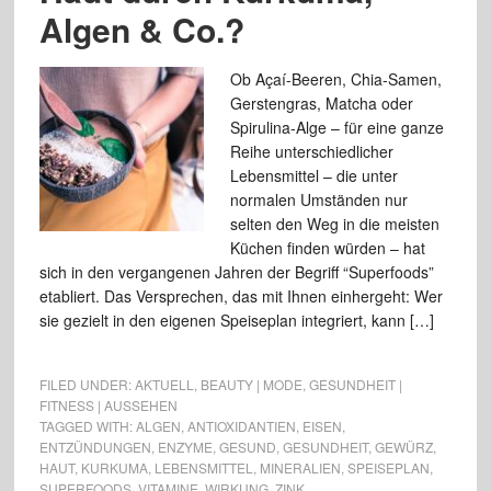
Algen & Co.?
Ob Açaí-Beeren, Chia-Samen,
Gerstengras, Matcha oder
Spirulina-Alge – für eine ganze
Reihe unterschiedlicher
Lebensmittel – die unter
normalen Umständen nur
selten den Weg in die meisten
Küchen finden würden – hat
sich in den vergangenen Jahren der Begriff “Superfoods”
etabliert. Das Versprechen, das mit Ihnen einhergeht: Wer
sie gezielt in den eigenen Speiseplan integriert, kann […]
FILED UNDER:
AKTUELL
,
BEAUTY | MODE
,
GESUNDHEIT |
FITNESS | AUSSEHEN
TAGGED WITH:
ALGEN
,
ANTIOXIDANTIEN
,
EISEN
,
ENTZÜNDUNGEN
,
ENZYME
,
GESUND
,
GESUNDHEIT
,
GEWÜRZ
,
HAUT
,
KURKUMA
,
LEBENSMITTEL
,
MINERALIEN
,
SPEISEPLAN
,
SUPERFOODS
,
VITAMINE
,
WIRKUNG
,
ZINK