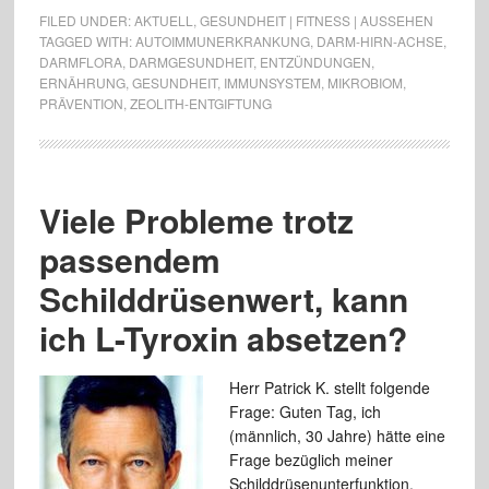
FILED UNDER:
AKTUELL
,
GESUNDHEIT | FITNESS | AUSSEHEN
TAGGED WITH:
AUTOIMMUNERKRANKUNG
,
DARM-HIRN-ACHSE
,
DARMFLORA
,
DARMGESUNDHEIT
,
ENTZÜNDUNGEN
,
ERNÄHRUNG
,
GESUNDHEIT
,
IMMUNSYSTEM
,
MIKROBIOM
,
PRÄVENTION
,
ZEOLITH-ENTGIFTUNG
Viele Probleme trotz
passendem
Schilddrüsenwert, kann
ich L-Tyroxin absetzen?
Herr Patrick K. stellt folgende
Frage: Guten Tag, ich
(männlich, 30 Jahre) hätte eine
Frage bezüglich meiner
Schilddrüsenunterfunktion,