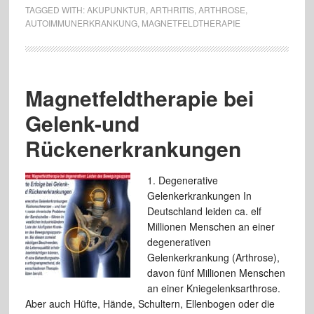
TAGGED WITH:
AKUPUNKTUR
,
ARTHRITIS
,
ARTHROSE
,
AUTOIMMUNERKRANKUNG
,
MAGNETFELDTHERAPIE
Magnetfeldtherapie bei
Gelenk-und
Rückenerkrankungen
1. Degenerative
Gelenkerkrankungen In
Deutschland leiden ca. elf
Millionen Menschen an einer
degenerativen
Gelenkerkrankung (Arthrose),
davon fünf Millionen Menschen
an einer Kniegelenksarthrose.
Aber auch Hüfte, Hände, Schultern, Ellenbogen oder die