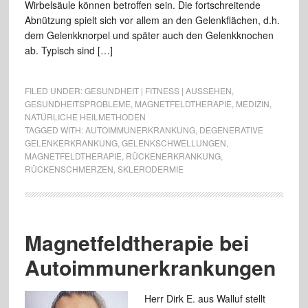
Wirbelsäule können betroffen sein. Die fortschreitende
Abnützung spielt sich vor allem an den Gelenkflächen, d.h.
dem Gelenkknorpel und später auch den Gelenkknochen
ab. Typisch sind […]
FILED UNDER:
GESUNDHEIT | FITNESS | AUSSEHEN
,
GESUNDHEITSPROBLEME
,
MAGNETFELDTHERAPIE
,
MEDIZIN
,
NATÜRLICHE HEILMETHODEN
TAGGED WITH:
AUTOIMMUNERKRANKUNG
,
DEGENERATIVE
GELENKERKRANKUNG
,
GELENKSCHWELLUNGEN
,
MAGNETFELDTHERAPIE
,
RÜCKENERKRANKUNG
,
RÜCKENSCHMERZEN
,
SKLERODERMIE
Magnetfeldtherapie bei
Autoimmunerkrankungen
Herr Dirk E. aus Walluf stellt