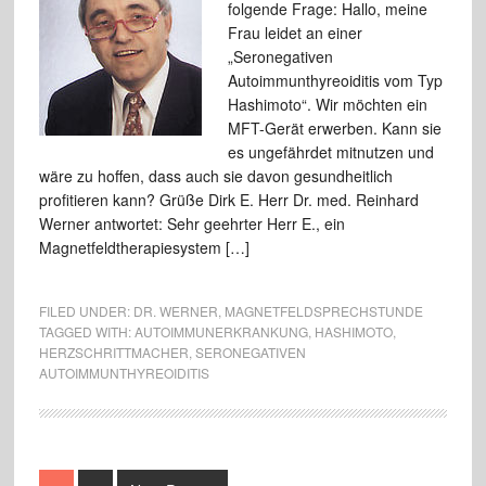
folgende Frage: Hallo, meine
Frau leidet an einer
„Seronegativen
Autoimmunthyreoiditis vom Typ
Hashimoto“. Wir möchten ein
MFT-Gerät erwerben. Kann sie
es ungefährdet mitnutzen und
wäre zu hoffen, dass auch sie davon gesundheitlich
profitieren kann? Grüße Dirk E. Herr Dr. med. Reinhard
Werner antwortet: Sehr geehrter Herr E., ein
Magnetfeldtherapiesystem […]
FILED UNDER:
DR. WERNER
,
MAGNETFELDSPRECHSTUNDE
TAGGED WITH:
AUTOIMMUNERKRANKUNG
,
HASHIMOTO
,
HERZSCHRITTMACHER
,
SERONEGATIVEN
AUTOIMMUNTHYREOIDITIS