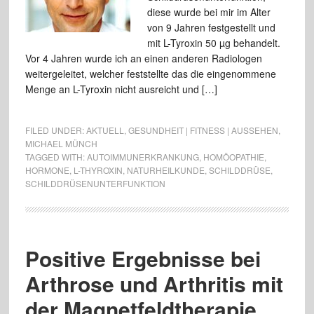
diese wurde bei mir im Alter
von 9 Jahren festgestellt und
mit L-Tyroxin 50 µg behandelt.
Vor 4 Jahren wurde ich an einen anderen Radiologen
weitergeleitet, welcher feststellte das die eingenommene
Menge an L-Tyroxin nicht ausreicht und […]
FILED UNDER:
AKTUELL
,
GESUNDHEIT | FITNESS | AUSSEHEN
,
MICHAEL MÜNCH
TAGGED WITH:
AUTOIMMUNERKRANKUNG
,
HOMÖOPATHIE
,
HORMONE
,
L-THYROXIN
,
NATURHEILKUNDE
,
SCHILDDRÜSE
,
SCHILDDRÜSENUNTERFUNKTION
Positive Ergebnisse bei
Arthrose und Arthritis mit
der Magnetfeldtherapie