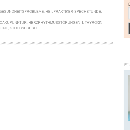
GESUNDHEITSPROBLEME
,
HEILPRAKTIKER-SPECHSTUNDE
,
ROAKUPUNKTUR
,
HERZRHYTHMUSSTÖRUNGEN
,
L-THYROXIN
,
MONE
,
STOFFWECHSEL