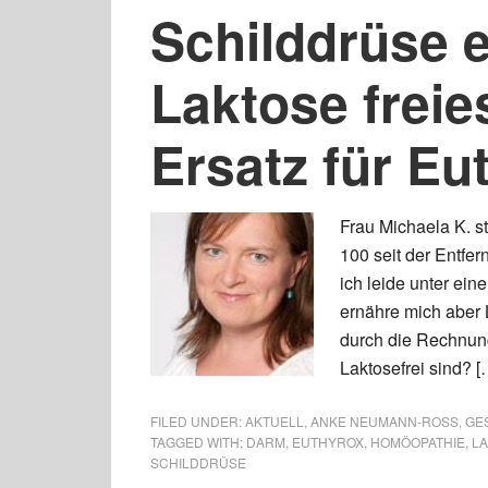
Schilddrüse e
Laktose frei
Ersatz für Eu
Frau Michaela K. s
100 seit der Entfer
ich leide unter ei
ernähre mich aber 
durch die Rechnung
Laktosefrei sind? [
FILED UNDER:
AKTUELL
,
ANKE NEUMANN-ROSS
,
GES
TAGGED WITH:
DARM
,
EUTHYROX
,
HOMÖOPATHIE
,
L
SCHILDDRÜSE