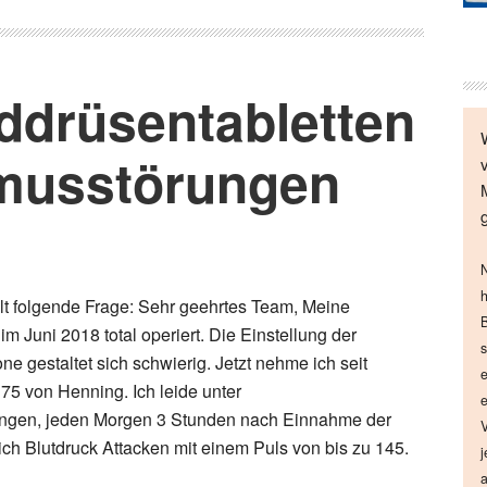
ddrüsentabletten
hmusstörungen
N
h
llt folgende Frage: Sehr geehrtes Team, Meine
B
m Juni 2018 total operiert. Die Einstellung der
s
e gestaltet sich schwierig. Jetzt nehme ich seit
e
 75 von Henning. Ich leide unter
e
ngen, jeden Morgen 3 Stunden nach Einnahme der
V
ch Blutdruck Attacken mit einem Puls von bis zu 145.
j
a