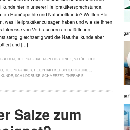
ilkunde hier in unserer Heilpraktikersprechstunde.
se an Homöopathie und Naturheilkunde? Wollten Sie
, was Heilpraktiker zu sagen haben und wie sie Ihnen
 Interesse von Verbrauchern an natürlichen
gan
t stetig, gleichzeitig wird die Naturheilkunde aber
ttiert und […]
AUSSEHEN
,
HEILPRAKTIKER-SPECHSTUNDE
,
NATÜRLICHE
NG
,
HEILPRAKTIKER
,
HEILPRAKTIKERSPRECHSTUNDE
,
LKUNDE
,
SCHILDDRÜSE
,
SCHMERZEN
,
THERAPIE
auf
er Salze zum