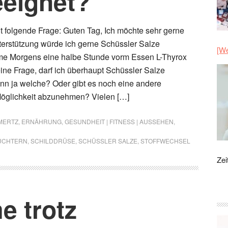
eignet?
lt folgende Frage: Guten Tag, Ich möchte sehr gerne
erstützung würde ich gerne Schüssler Salze
[We
hme Morgens eine halbe Stunde vorm Essen L-Thyrox
ne Frage, darf ich überhaupt Schüssler Salze
n ja welche? Oder gibt es noch eine andere
glichkeit abzunehmen? Vielen […]
MERTZ
,
ERNÄHRUNG
,
GESUNDHEIT | FITNESS | AUSSEHEN
,
ÜCHTERN
,
SCHILDDRÜSE
,
SCHÜSSLER SALZE
,
STOFFWECHSEL
Zei
e trotz