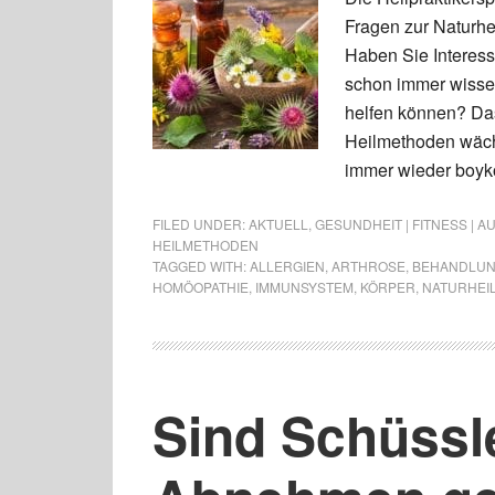
Fragen zur Naturhe
Haben Sie Interes
schon immer wissen
helfen können? Das
Heilmethoden wächs
immer wieder boyko
FILED UNDER:
AKTUELL
,
GESUNDHEIT | FITNESS | 
HEILMETHODEN
TAGGED WITH:
ALLERGIEN
,
ARTHROSE
,
BEHANDLU
HOMÖOPATHIE
,
IMMUNSYSTEM
,
KÖRPER
,
NATURHEI
Sind Schüssl