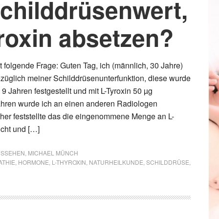
hilddrüsenwert,
roxin absetzen?
llt folgende Frage: Guten Tag, ich (männlich, 30 Jahre)
ezüglich meiner Schilddrüsenunterfunktion, diese wurde
 9 Jahren festgestellt und mit L-Tyroxin 50 µg
ahren wurde ich an einen anderen Radiologen
lcher feststellte das die eingenommene Menge an L-
icht und […]
AUSSEHEN
,
MICHAEL MÜNCH
THIE
,
HORMONE
,
L-THYROXIN
,
NATURHEILKUNDE
,
SCHILDDRÜSE
,