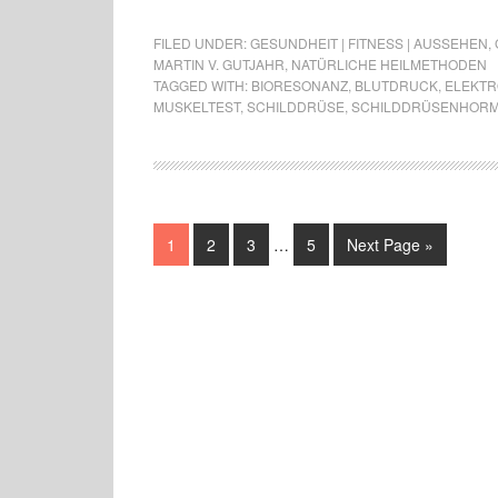
FILED UNDER:
GESUNDHEIT | FITNESS | AUSSEHEN
,
MARTIN V. GUTJAHR
,
NATÜRLICHE HEILMETHODEN
TAGGED WITH:
BIORESONANZ
,
BLUTDRUCK
,
ELEKT
MUSKELTEST
,
SCHILDDRÜSE
,
SCHILDDRÜSENHOR
1
2
3
…
5
Next Page »