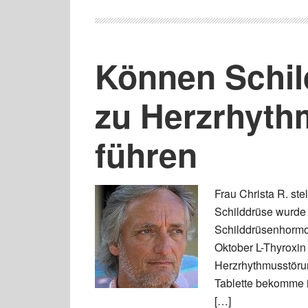
Können Schil
zu Herzrhyt
führen
Frau Christa R. ste
Schilddrüse wurde i
Schilddrüsenhormon
Oktober L-Thyroxin
Herzrhythmusstöru
Tablette bekomme i
[…]