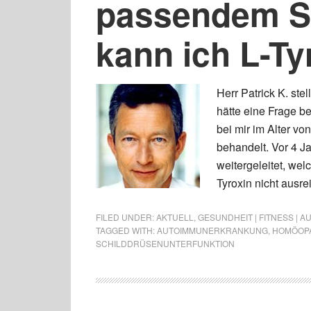
passendem Sc
kann ich L-Ty
Herr Patrick K. ste
hätte eine Frage b
bei mir im Alter von
behandelt. Vor 4 J
weitergeleitet, we
Tyroxin nicht ausre
FILED UNDER:
AKTUELL
,
GESUNDHEIT | FITNESS | 
TAGGED WITH:
AUTOIMMUNERKRANKUNG
,
HOMÖOPA
SCHILDDRÜSENUNTERFUNKTION