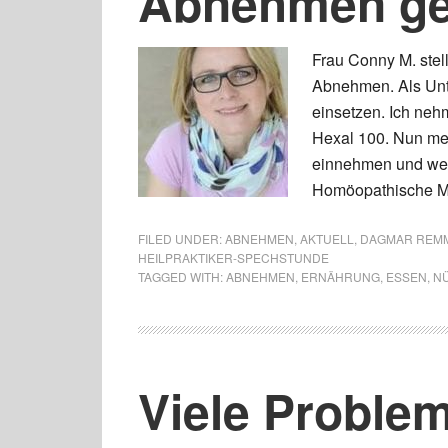
Abnehmen ge
Frau Conny M. stel
Abnehmen. Als Unt
einsetzen. Ich ne
Hexal 100. Nun mei
einnehmen und wen
Homöopathische Mö
FILED UNDER:
ABNEHMEN
,
AKTUELL
,
DAGMAR REM
HEILPRAKTIKER-SPECHSTUNDE
TAGGED WITH:
ABNEHMEN
,
ERNÄHRUNG
,
ESSEN
,
N
Viele Problem