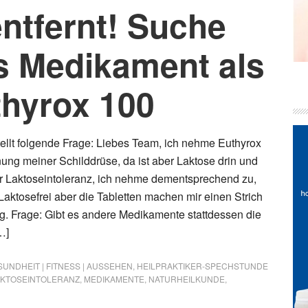
ntfernt! Suche
es Medikament als
thyrox 100
tellt folgende Frage: Liebes Team, ich nehme Euthyrox
nung meiner Schilddrüse, da ist aber Laktose drin und
ner Laktoseintoleranz, ich nehme dementsprechend zu,
Laktosefrei aber die Tabletten machen mir einen Strich
. Frage: Gibt es andere Medikamente stattdessen die
…]
UNDHEIT | FITNESS | AUSSEHEN
,
HEILPRAKTIKER-SPECHSTUNDE
AKTOSEINTOLERANZ
,
MEDIKAMENTE
,
NATURHEILKUNDE
,