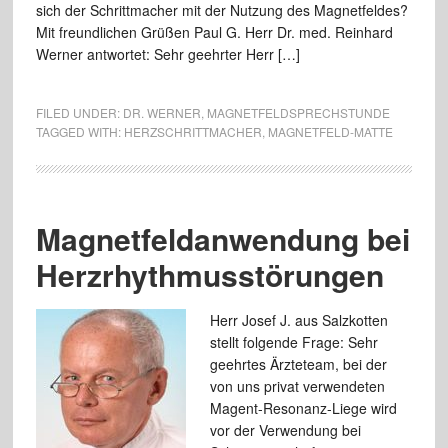
sich der Schrittmacher mit der Nutzung des Magnetfeldes?
Mit freundlichen Grüßen Paul G. Herr Dr. med. Reinhard
Werner antwortet: Sehr geehrter Herr […]
FILED UNDER:
DR. WERNER
,
MAGNETFELDSPRECHSTUNDE
TAGGED WITH:
HERZSCHRITTMACHER
,
MAGNETFELD-MATTE
Magnetfeldanwendung bei
Herzrhythmusstörungen
Herr Josef J. aus Salzkotten
stellt folgende Frage: Sehr
geehrtes Ärzteteam, bei der
von uns privat verwendeten
Magent-Resonanz-Liege wird
vor der Verwendung bei