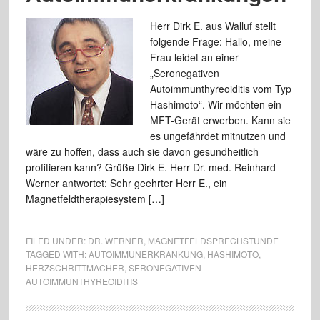
Herr Dirk E. aus Walluf stellt
folgende Frage: Hallo, meine
Frau leidet an einer
„Seronegativen
Autoimmunthyreoiditis vom Typ
Hashimoto“. Wir möchten ein
MFT-Gerät erwerben. Kann sie
es ungefährdet mitnutzen und
wäre zu hoffen, dass auch sie davon gesundheitlich
profitieren kann? Grüße Dirk E. Herr Dr. med. Reinhard
Werner antwortet: Sehr geehrter Herr E., ein
Magnetfeldtherapiesystem […]
FILED UNDER:
DR. WERNER
,
MAGNETFELDSPRECHSTUNDE
TAGGED WITH:
AUTOIMMUNERKRANKUNG
,
HASHIMOTO
,
HERZSCHRITTMACHER
,
SERONEGATIVEN
AUTOIMMUNTHYREOIDITIS