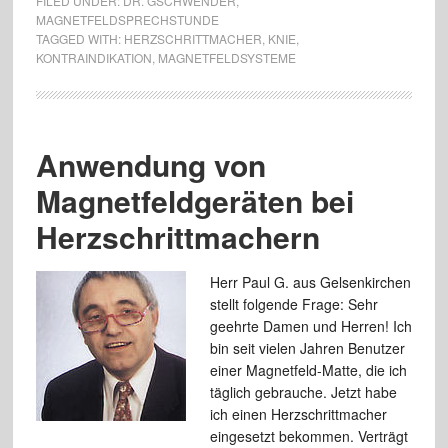
FILED UNDER:
DR. GSCHWENDER
,
MAGNETFELDSPRECHSTUNDE
TAGGED WITH:
HERZSCHRITTMACHER
,
KNIE
,
KONTRAINDIKATION
,
MAGNETFELDSYSTEME
Anwendung von
Magnetfeldgeräten bei
Herzschrittmachern
Herr Paul G. aus Gelsenkirchen
stellt folgende Frage: Sehr
geehrte Damen und Herren! Ich
bin seit vielen Jahren Benutzer
einer Magnetfeld-Matte, die ich
täglich gebrauche. Jetzt habe
ich einen Herzschrittmacher
eingesetzt bekommen. Verträgt