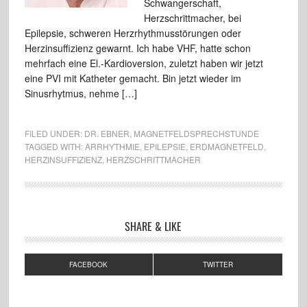
Schwangerschaft,
Herzschrittmacher, bei
Epilepsie, schweren Herzrhythmusstörungen oder
Herzinsuffizienz gewarnt. Ich habe VHF, hatte schon
mehrfach eine El.-Kardioversion, zuletzt haben wir jetzt
eine PVI mit Katheter gemacht. Bin jetzt wieder im
Sinusrhytmus, nehme […]
FILED UNDER:
DR. EBNER
,
MAGNETFELDSPRECHSTUNDE
TAGGED WITH:
ARRHYTHMIE
,
EPILEPSIE
,
ERDMAGNETFELD
,
HERZINSUFFIZIENZ
,
HERZSCHRITTMACHER
SHARE & LIKE
FACEBOOK
TWITTER