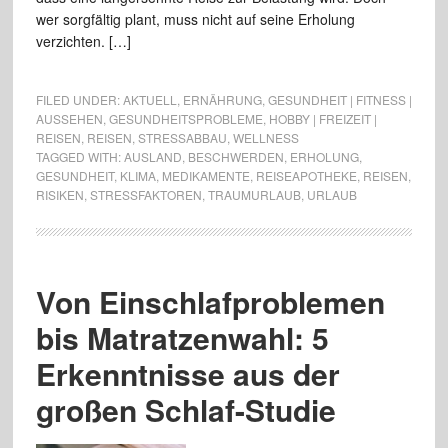
wer sorgfältig plant, muss nicht auf seine Erholung
verzichten. […]
FILED UNDER:
AKTUELL
,
ERNÄHRUNG
,
GESUNDHEIT | FITNESS |
AUSSEHEN
,
GESUNDHEITSPROBLEME
,
HOBBY | FREIZEIT |
REISEN
,
REISEN
,
STRESSABBAU
,
WELLNESS
TAGGED WITH:
AUSLAND
,
BESCHWERDEN
,
ERHOLUNG
,
GESUNDHEIT
,
KLIMA
,
MEDIKAMENTE
,
REISEAPOTHEKE
,
REISEN
,
RISIKEN
,
STRESSFAKTOREN
,
TRAUMURLAUB
,
URLAUB
Von Einschlafproblemen
bis Matratzenwahl: 5
Erkenntnisse aus der
großen Schlaf-Studie