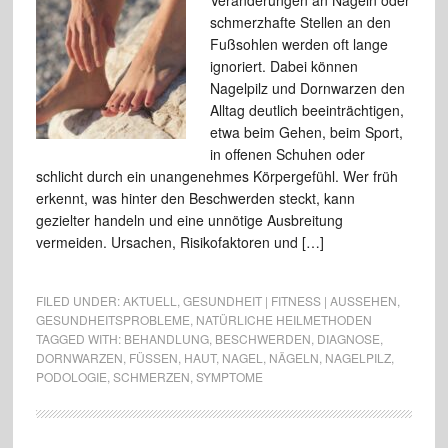
Veränderungen an Nägeln oder
schmerzhafte Stellen an den
Fußsohlen werden oft lange
ignoriert. Dabei können
Nagelpilz und Dornwarzen den
Alltag deutlich beeinträchtigen,
etwa beim Gehen, beim Sport,
in offenen Schuhen oder
schlicht durch ein unangenehmes Körpergefühl. Wer früh
erkennt, was hinter den Beschwerden steckt, kann
gezielter handeln und eine unnötige Ausbreitung
vermeiden. Ursachen, Risikofaktoren und […]
FILED UNDER:
AKTUELL
,
GESUNDHEIT | FITNESS | AUSSEHEN
,
GESUNDHEITSPROBLEME
,
NATÜRLICHE HEILMETHODEN
TAGGED WITH:
BEHANDLUNG
,
BESCHWERDEN
,
DIAGNOSE
,
DORNWARZEN
,
FÜSSEN
,
HAUT
,
NAGEL
,
NÄGELN
,
NAGELPILZ
,
PODOLOGIE
,
SCHMERZEN
,
SYMPTOME