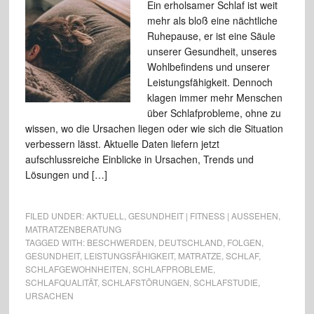
Ein erholsamer Schlaf ist weit
mehr als bloß eine nächtliche
Ruhepause, er ist eine Säule
unserer Gesundheit, unseres
Wohlbefindens und unserer
Leistungsfähigkeit. Dennoch
klagen immer mehr Menschen
über Schlafprobleme, ohne zu
wissen, wo die Ursachen liegen oder wie sich die Situation
verbessern lässt. Aktuelle Daten liefern jetzt
aufschlussreiche Einblicke in Ursachen, Trends und
Lösungen und […]
FILED UNDER:
AKTUELL
,
GESUNDHEIT | FITNESS | AUSSEHEN
,
MATRATZENBERATUNG
TAGGED WITH:
BESCHWERDEN
,
DEUTSCHLAND
,
FOLGEN
,
GESUNDHEIT
,
LEISTUNGSFÄHIGKEIT
,
MATRATZE
,
SCHLAF
,
SCHLAFGEWOHNHEITEN
,
SCHLAFPROBLEME
,
SCHLAFQUALITÄT
,
SCHLAFSTÖRUNGEN
,
SCHLAFSTUDIE
,
URSACHEN