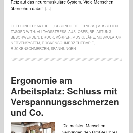
Reiz auf das neuromuskuläre System. Viele Menschen
übersehen dabei, […]
FILED UNDER:
AKTUELL
,
GESUNDHEIT | FITNESS | AUSSEHEN
TAGGED WITH:
ALLTAGSSTRESS
,
AUSLÖSER
,
BELASTUNG
,
BESCHWERDEN
,
DRUCK
,
KÖRPER
,
MUSKULÄRE
,
MUSKULATUR
,
NERVENSYSTEM
,
RÜCKENSCHMERZ-THERAPIE
,
RÜCKENSCHMERZEN
,
SPANNUNGEN
Ergonomie am
Arbeitsplatz: Schluss mit
Verspannungsschmerzen
und Co.
Die meisten Menschen
verbringen den Großteil ihres