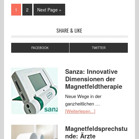
1
2
Next Page »
SHARE & LIKE
FACEBOOK
TWITTER
Sanza: Innovative
Dimensionen der
Magnetfeldtherapie
Neue Wege in der
ganzheitlichen …
[Weiterlesen...]
Magnetfeldsprechstu
nde: Ärzte