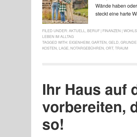
Wände haben oder o
steckt eine harte W
FILED UNDER:
AKTUELL
,
BERUF | FINANZEN | WOHL
LEBEN IM ALLTAG
TAGGED WITH:
EIGENHEIM
,
GARTEN
,
GELD
,
GRUNDE
KOSTEN
,
LAGE
,
NOTARGEBÜHREN
,
ORT
,
TRAUM
Ihr Haus auf 
vorbereiten,
so!