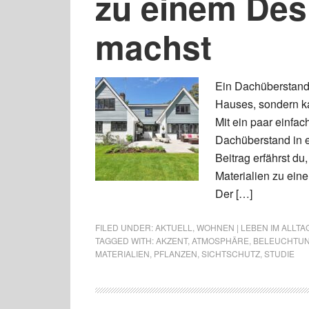
zu einem Des
machst
Ein Dachüberstand i
Hauses, sondern k
Mit ein paar einfa
Dachüberstand in 
Beitrag erfährst d
Materialien zu ein
Der […]
FILED UNDER:
AKTUELL
,
WOHNEN | LEBEN IM ALLTA
TAGGED WITH:
AKZENT
,
ATMOSPHÄRE
,
BELEUCHTU
MATERIALIEN
,
PFLANZEN
,
SICHTSCHUTZ
,
STUDIE