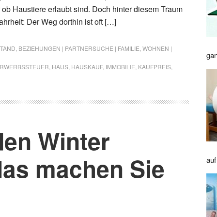
b Haustiere erlaubt sind. Doch hinter diesem Traum
ahrheit: Der Weg dorthin ist oft […]
STAND
,
BEZIEHUNGEN | PARTNERSUCHE | FAMILIE
,
WOHNEN |
gan
RWERBSSTEUER
,
HAUS
,
HAUSKAUF
,
IMMOBILIE
,
KAUFPREIS
,
den Winter
 das machen Sie
auf