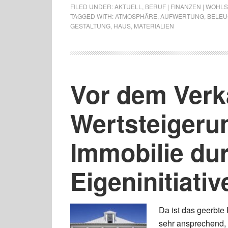
FILED UNDER:
AKTUELL
,
BERUF | FINANZEN | WOHL
TAGGED WITH:
ATMOSPHÄRE
,
AUFWERTUNG
,
BELE
GESTALTUNG
,
HAUS
,
MATERIALIEN
Vor dem Verk
Wertsteigeru
Immobilie du
Eigeninitiativ
Da ist das geerbte
sehr ansprechend, w