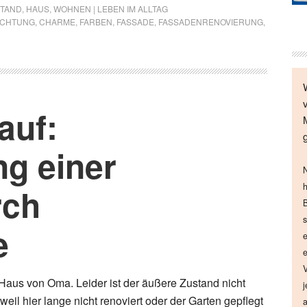
STAND
,
HAUS
,
WOHNEN | LEBEN IM ALLTAG
UCHTUNG
,
CHARME
,
FARBEN
,
FASSADE
,
FASSADENRENOVIERUNG
,
auf:
ng einer
N
h
rch
B
s
e
e
e
V
 Haus von Oma. Leider ist der äußere Zustand nicht
j
eil hier lange nicht renoviert oder der Garten gepflegt
a