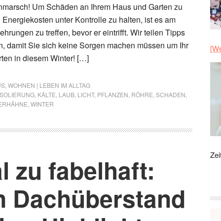
 Anmarsch! Um Schäden an Ihrem Haus und Garten zu
Energiekosten unter Kontrolle zu halten, ist es am
hrungen zu treffen, bevor er eintrifft. Wir teilen Tipps
en, damit Sie sich keine Sorgen machen müssen um Ihr
[We
ten in diesem Winter! […]
US
,
WOHNEN | LEBEN IM ALLTAG
ISOLIERUNG
,
KÄLTE
,
LAUB
,
LICHT
,
PFLANZEN
,
RÖHRE
,
SCHADEN
,
ERHÄHNE
,
WINTER
Zei
l zu fabelhaft:
n Dachüberstand