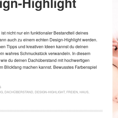
ign-Highlight
st nicht nur ein funktionaler Bestandteil deines
ann auch zu einem echten Design-Highlight werden.
chen Tipps und kreativen Ideen kannst du deinen
ein wahres Schmuckstück verwandeln. In diesem
u, wie du deinen Dachüberstand mit hochwertigen
em Blickfang machen kannst. Bewusstes Farbenspiel
G
NG
,
DACHÜBERSTAND
,
DESIGN-HIGHLIGHT
,
FREIEN
,
HAUS
,