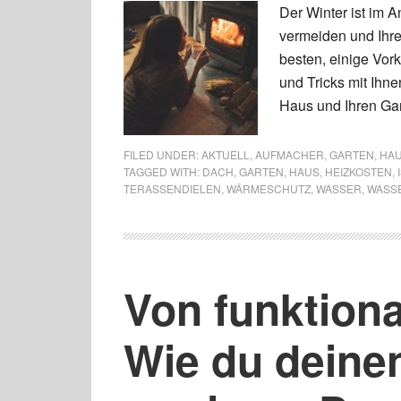
Der Winter ist im
vermeiden und Ihre 
besten, einige Vorke
und Tricks mit Ihn
Haus und Ihren Gar
FILED UNDER:
AKTUELL
,
AUFMACHER
,
GARTEN
,
HA
TAGGED WITH:
DACH
,
GARTEN
,
HAUS
,
HEIZKOSTEN
,
TERASSENDIELEN
,
WÄRMESCHUTZ
,
WASSER
,
WASS
Von funktiona
Wie du deine