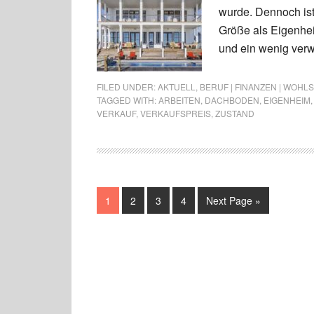
wurde. Dennoch ist
Größe als Eigenheim
und ein wenig verw
FILED UNDER:
AKTUELL
,
BERUF | FINANZEN | WOHL
TAGGED WITH:
ARBEITEN
,
DACHBODEN
,
EIGENHEIM
VERKAUF
,
VERKAUFSPREIS
,
ZUSTAND
1
2
3
4
Next Page »