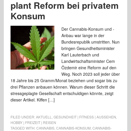
plant Reform bei privatem
Konsum
Der Cannabis-Konsum und -
Anbau war lange in der
Bundesrepublik umstritten. Nun
bringen Gesundheitsminister
Karl Lauterbach und
Landwirtschaftsminister Cem
Özdemir eine Reform auf den
Weg. Noch 2023 soll jeder über
18 Jahre bis 25 Gramm/Monat beziehen und sogar bis zu
drei Pflanzen anbauen können. Warum dieser Schritt die
stressgeplagte Gesellschaft entschuldigen könnte, zeigt
dieser Artikel. Kiffen […]
FILED UNDER:
AKTUELL
,
GESUNDHEIT | FITNESS | AUSSEHEN
,
HOBBY | FREIZEIT | REISEN
TAGGED WITH:
CANNABIS
,
CANNABIS-KONSUM
,
CANNABIS-