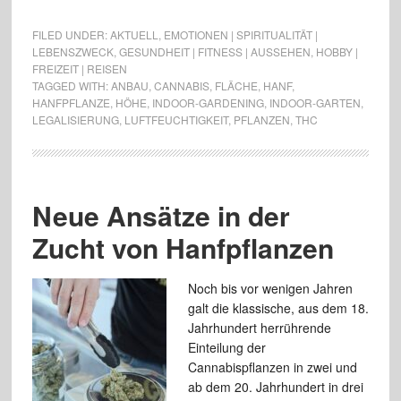
FILED UNDER:
AKTUELL
,
EMOTIONEN | SPIRITUALITÄT |
LEBENSZWECK
,
GESUNDHEIT | FITNESS | AUSSEHEN
,
HOBBY |
FREIZEIT | REISEN
TAGGED WITH:
ANBAU
,
CANNABIS
,
FLÄCHE
,
HANF
,
HANFPFLANZE
,
HÖHE
,
INDOOR-GARDENING
,
INDOOR-GARTEN
,
LEGALISIERUNG
,
LUFTFEUCHTIGKEIT
,
PFLANZEN
,
THC
Neue Ansätze in der
Zucht von Hanfpflanzen
Noch bis vor wenigen Jahren
galt die klassische, aus dem 18.
Jahrhundert herrührende
Einteilung der
Cannabispflanzen in zwei und
ab dem 20. Jahrhundert in drei