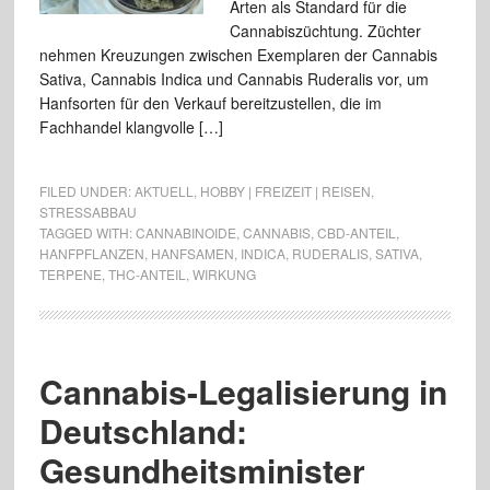
Arten als Standard für die
Cannabiszüchtung. Züchter
nehmen Kreuzungen zwischen Exemplaren der Cannabis
Sativa, Cannabis Indica und Cannabis Ruderalis vor, um
Hanfsorten für den Verkauf bereitzustellen, die im
Fachhandel klangvolle […]
FILED UNDER:
AKTUELL
,
HOBBY | FREIZEIT | REISEN
,
STRESSABBAU
TAGGED WITH:
CANNABINOIDE
,
CANNABIS
,
CBD-ANTEIL
,
HANFPFLANZEN
,
HANFSAMEN
,
INDICA
,
RUDERALIS
,
SATIVA
,
TERPENE
,
THC-ANTEIL
,
WIRKUNG
Cannabis-Legalisierung in
Deutschland:
Gesundheitsminister