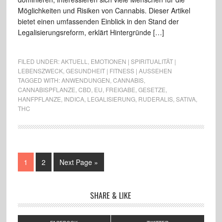
Möglichkeiten und Risiken von Cannabis. Dieser Artikel
bietet einen umfassenden Einblick in den Stand der
Legalisierungsreform, erklärt Hintergründe […]
FILED UNDER:
AKTUELL
,
EMOTIONEN | SPIRITUALITÄT |
LEBENSZWECK
,
GESUNDHEIT | FITNESS | AUSSEHEN
TAGGED WITH:
ANWENDUNGEN
,
CANNABIS
,
CANNABISPFLANZE
,
CBD
,
EU
,
FREIGABE
,
GESETZE
,
HANFPFLANZE
,
INDICA
,
LEGALISIERUNG
,
RUDERALIS
,
SATIVA
,
THC
1
2
Next Page »
SHARE & LIKE