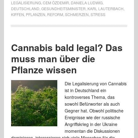
LEGALISIERUNG
,
CEM ÖZDEMIR
,
DANIELA LUDWIG
,
DEUTSCHLAND
,
GESUNDHEITSMINISTER
,
KARL LAUTERBACH
,
KIFFEN
,
PFLANZEN
,
REFORM
,
SCHMERZEN
,
STRESS
Cannabis bald legal? Das
muss man über die
Pflanze wissen
Die Legalisierung von Cannabis
ist in Deutschland ein
kontroverses Thema, das
sowohl Befürworter als auch
Gegner hat. Obwohl politische
Ereignisse wie der russische
Angriffskrieg in der Ukraine
momentan die Diskussionen
dominieren, interessieren sich viele Menschen für die