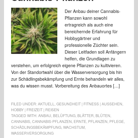
Der Anbau deiner Cannabis-
Pflanzen kann sowohl
ertragreich als auch eine
bereichernde Erfahrung für
Hobbygärtner und
professionelle Züchter sein.
Dieser Leitfaden soll Anfängern
helfen, die Grundlagen zu
verstehen, um erfolgreich eigene Pflanzen zu kultivieren.
Von der Standortwahl über die Wasserversorgung bis hin
zur Schädlingsbekämpfung und Ernte behandeln wir alles,
was du wissen musst. Vorbereitung des Anbauortes […]
FILED UNDER:
AKTUELL
,
GESUNDHEIT | FITNESS | AUSSEHEN
,
HOBBY | FREIZEIT | REISEN
TAGGED WITH:
ANBAU
,
BELÜFTUNG
,
BLÄTTER
,
BLÜTEN
,
CANNABIS
,
CANNABIS-PFLANZEN
,
ERNTE
,
PFLANZEN
,
PFLEGE
,
SCHÄDLINGSBEKÄMPFUNG
,
WACHSTUM
,
WASSERVERSORGUNG