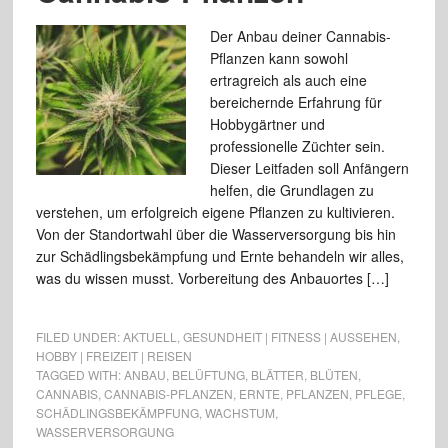
Der Anbau deiner Cannabis-
Pflanzen kann sowohl
ertragreich als auch eine
bereichernde Erfahrung für
Hobbygärtner und
professionelle Züchter sein.
Dieser Leitfaden soll Anfängern
helfen, die Grundlagen zu
verstehen, um erfolgreich eigene Pflanzen zu kultivieren.
Von der Standortwahl über die Wasserversorgung bis hin
zur Schädlingsbekämpfung und Ernte behandeln wir alles,
was du wissen musst. Vorbereitung des Anbauortes […]
FILED UNDER:
AKTUELL
,
GESUNDHEIT | FITNESS | AUSSEHEN
,
HOBBY | FREIZEIT | REISEN
TAGGED WITH:
ANBAU
,
BELÜFTUNG
,
BLÄTTER
,
BLÜTEN
,
CANNABIS
,
CANNABIS-PFLANZEN
,
ERNTE
,
PFLANZEN
,
PFLEGE
,
SCHÄDLINGSBEKÄMPFUNG
,
WACHSTUM
,
WASSERVERSORGUNG