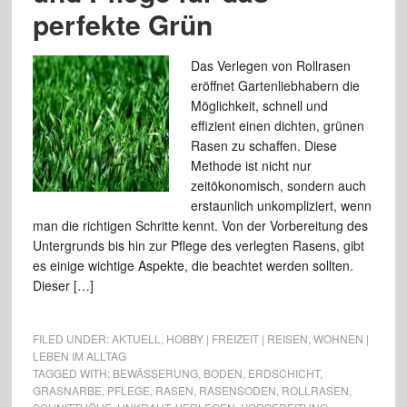
perfekte Grün
Das Verlegen von Rollrasen
eröffnet Gartenliebhabern die
Möglichkeit, schnell und
effizient einen dichten, grünen
Rasen zu schaffen. Diese
Methode ist nicht nur
zeitökonomisch, sondern auch
erstaunlich unkompliziert, wenn
man die richtigen Schritte kennt. Von der Vorbereitung des
Untergrunds bis hin zur Pflege des verlegten Rasens, gibt
es einige wichtige Aspekte, die beachtet werden sollten.
Dieser […]
FILED UNDER:
AKTUELL
,
HOBBY | FREIZEIT | REISEN
,
WOHNEN |
LEBEN IM ALLTAG
TAGGED WITH:
BEWÄSSERUNG
,
BODEN
,
ERDSCHICHT
,
GRASNARBE
,
PFLEGE
,
RASEN
,
RASENSODEN
,
ROLLRASEN
,