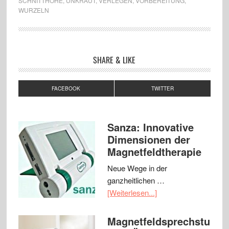
SCHNITTHÖHE
,
UNKRAUT
,
VERLEGEN
,
VORBEREITUNG
,
WURZELN
SHARE & LIKE
FACEBOOK
TWITTER
Sanza: Innovative
Dimensionen der
Magnetfeldtherapie
Neue Wege in der
ganzheitlichen …
[Weiterlesen...]
Magnetfeldsprechstu