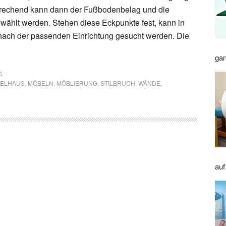
echend kann dann der Fußbodenbelag und die
ählt werden. Stehen diese Eckpunkte fest, kann in
ach der passenden Einrichtung gesucht werden. Die
gan
G
ELHAUS
,
MÖBELN
,
MÖBLIERUNG
,
STILBRUCH
,
WÄNDE
,
auf