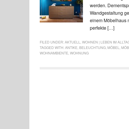
werden. Dementspr
Wandgestaltung gew
einem Möbelhaus n
perfekte […]
FILED UNDER:
AKTUELL
,
WOHNEN | LEBEN IM ALLTA
TAGGED WITH:
ANTIKE
,
BELEUCHTUNG
,
MÖBEL
,
MÖB
WOHNAMBIENTE
,
WOHNUNG