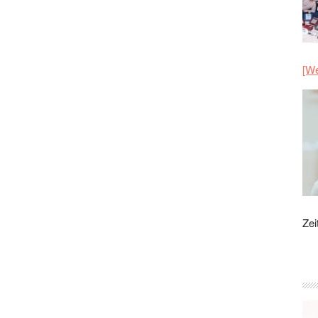
[We
Zei