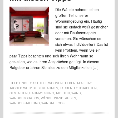
Die Wände nehmen einen
großen Teil unserer
Wohnumgebung ein. Häufig
sind sie einfach weiß gestrichen
oder mit Raufasertapete
versehen. Sie wünschen es
sich etwas individueller? Das ist
kein Problem, wenn Sie ein
paar Tipps beachten und sich Ihren Wohnraum so
gestalten, wie es Ihren Ansprüchen genügt. In diesem
Ratgeber erfahren Sie alles zu den Möglichkeiten […]
FILED UNDER:
AKTUELL
,
WOHNEN | LEBEN IM ALLTAG
TAGGED WITH:
BILDERRAHMEN
,
FARBEN
,
FOTOTAPETEN
,
GESTALTEN
,
RAUMWIRKUNG
,
TAPETEN
,
WAND
,
WANDDEKORATION
,
WÄNDE
,
WANDFARBEN
,
WANDGESTALTUNG
,
WANDTATTOOS