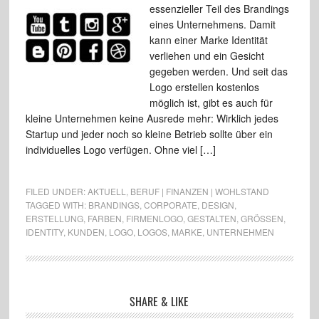
essenzieller Teil des Brandings
eines Unternehmens. Damit
kann einer Marke Identität
verliehen und ein Gesicht
gegeben werden. Und seit das
Logo erstellen kostenlos
möglich ist, gibt es auch für
kleine Unternehmen keine Ausrede mehr: Wirklich jedes
Startup und jeder noch so kleine Betrieb sollte über ein
individuelles Logo verfügen. Ohne viel […]
FILED UNDER:
AKTUELL
,
BERUF | FINANZEN | WOHLSTAND
TAGGED WITH:
BRANDINGS
,
CORPORATE
,
DESIGN
,
ERSTELLUNG
,
FARBEN
,
FIRMENLOGO
,
GESTALTEN
,
GRÖSSEN
,
IDENTITY
,
KUNDEN
,
LOGO
,
LOGOS
,
MARKE
,
UNTERNEHMEN
SHARE & LIKE