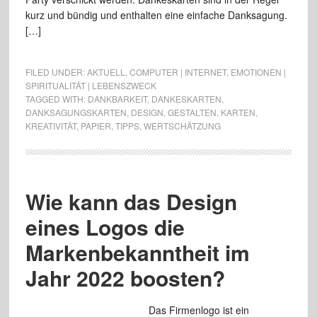
kurz und bündig und enthalten eine einfache Danksagung.
[…]
FILED UNDER:
AKTUELL
,
COMPUTER | INTERNET
,
EMOTIONEN |
SPIRITUALITÄT | LEBENSZWECK
TAGGED WITH:
DANKBARKEIT
,
DANKESKARTEN
,
DANKSAGUNGSKARTEN
,
DESIGN
,
GESTALTEN
,
KARTEN
,
KREATIVITÄT
,
PAPIER
,
TIPPS
,
WERTSCHÄTZUNG
Wie kann das Design
eines Logos die
Markenbekanntheit im
Jahr 2022 boosten?
Das Firmenlogo ist ein