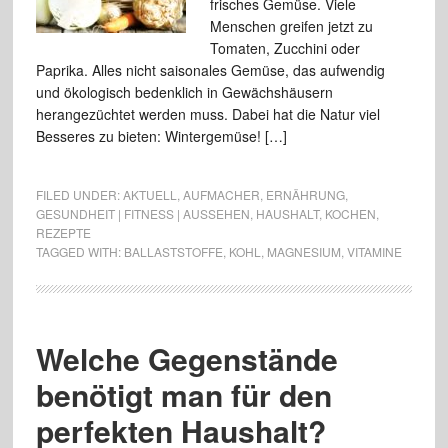
frisches Gemüse. Viele
Menschen greifen jetzt zu
Tomaten, Zucchini oder
Paprika. Alles nicht saisonales Gemüse, das aufwendig
und ökologisch bedenklich in Gewächshäusern
herangezüchtet werden muss. Dabei hat die Natur viel
Besseres zu bieten: Wintergemüse! […]
FILED UNDER:
AKTUELL
,
AUFMACHER
,
ERNÄHRUNG
,
GESUNDHEIT | FITNESS | AUSSEHEN
,
HAUSHALT
,
KOCHEN
,
REZEPTE
TAGGED WITH:
BALLASTSTOFFE
,
KOHL
,
MAGNESIUM
,
VITAMINE
Welche Gegenstände
benötigt man für den
perfekten Haushalt?