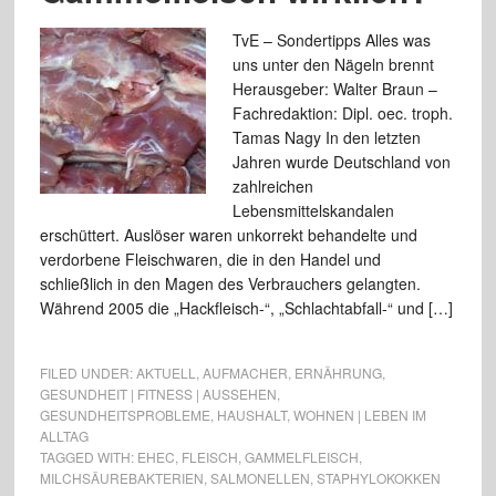
TvE – Sondertipps Alles was
uns unter den Nägeln brennt
Herausgeber: Walter Braun –
Fachredaktion: Dipl. oec. troph.
Tamas Nagy In den letzten
Jahren wurde Deutschland von
zahlreichen
Lebensmittelskandalen
erschüttert. Auslöser waren unkorrekt behandelte und
verdorbene Fleischwaren, die in den Handel und
schließlich in den Magen des Verbrauchers gelangten.
Während 2005 die „Hackfleisch-“, „Schlachtabfall-“ und […]
FILED UNDER:
AKTUELL
,
AUFMACHER
,
ERNÄHRUNG
,
GESUNDHEIT | FITNESS | AUSSEHEN
,
GESUNDHEITSPROBLEME
,
HAUSHALT
,
WOHNEN | LEBEN IM
ALLTAG
TAGGED WITH:
EHEC
,
FLEISCH
,
GAMMELFLEISCH
,
MILCHSÄUREBAKTERIEN
,
SALMONELLEN
,
STAPHYLOKOKKEN