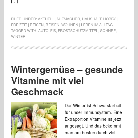
[…]
FILED UNDER:
AKTUELL
,
AUFMACHER
,
HAUSHALT
,
HOBBY |
FREIZEIT | REISEN
,
REISEN
,
WOHNEN | LEBEN IM ALLTAG
TAGGED WITH:
AUTO
,
EIS
,
FROSTSCHUTZMITTEL
,
SCHNEE
,
WINTER
Wintergemüse – gesunde
Vitamine mit viel
Geschmack
Der Winter ist Schwerstarbeit
für unser Immunsystem. Eine
Extraportion Vitamine ist jetzt
angesagt. Und das bekommt
man am besten durch viel