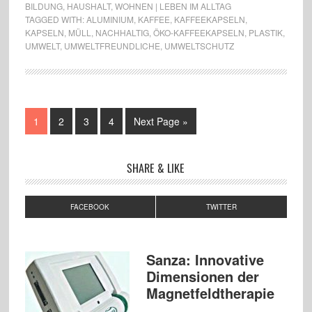
BILDUNG
,
HAUSHALT
,
WOHNEN | LEBEN IM ALLTAG
TAGGED WITH:
ALUMINIUM
,
KAFFEE
,
KAFFEEKAPSELN
,
KAPSELN
,
MÜLL
,
NACHHALTIG
,
ÖKO-KAFFEEKAPSELN
,
PLASTIK
,
UMWELT
,
UMWELTFREUNDLICHE
,
UMWELTSCHUTZ
1
2
3
4
Next Page »
SHARE & LIKE
FACEBOOK
TWITTER
Sanza: Innovative
Dimensionen der
Magnetfeldtherapie