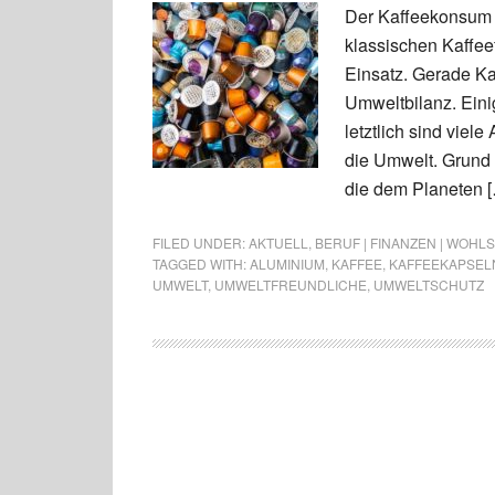
Der Kaffeekonsum 
klassischen Kaffe
Einsatz. Gerade Ka
Umweltbilanz. Eini
letztlich sind vie
die Umwelt. Grund 
die dem Planeten 
FILED UNDER:
AKTUELL
,
BERUF | FINANZEN | WOHL
TAGGED WITH:
ALUMINIUM
,
KAFFEE
,
KAFFEEKAPSEL
UMWELT
,
UMWELTFREUNDLICHE
,
UMWELTSCHUTZ