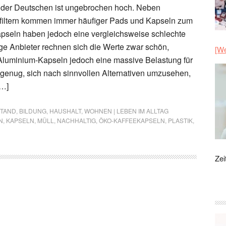
der Deutschen ist ungebrochen hoch. Neben
efiltern kommen immer häufiger Pads und Kapseln zum
pseln haben jedoch eine vergleichsweise schlechte
ge Anbieter rechnen sich die Werte zwar schön,
[We
le Aluminium-Kapseln jedoch eine massive Belastung für
genug, sich nach sinnvollen Alternativen umzusehen,
[…]
STAND
,
BILDUNG
,
HAUSHALT
,
WOHNEN | LEBEN IM ALLTAG
N
,
KAPSELN
,
MÜLL
,
NACHHALTIG
,
ÖKO-KAFFEEKAPSELN
,
PLASTIK
,
Zei