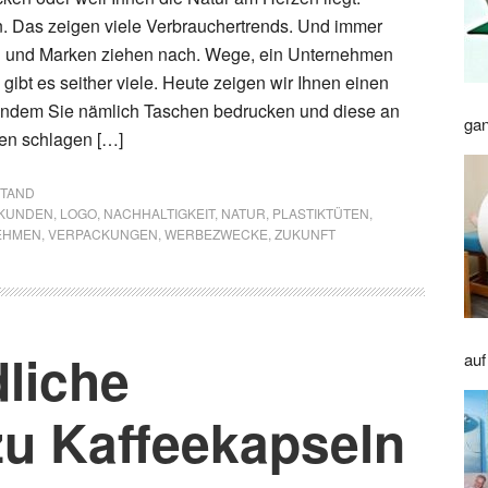
 in. Das zeigen viele Verbrauchertrends. Und immer
 und Marken ziehen nach. Wege, ein Unternehmen
 gibt es seither viele. Heute zeigen wir Ihnen einen
Indem Sie nämlich Taschen bedrucken und diese an
gan
len schlagen […]
STAND
KUNDEN
,
LOGO
,
NACHHALTIGKEIT
,
NATUR
,
PLASTIKTÜTEN
,
EHMEN
,
VERPACKUNGEN
,
WERBEZWECKE
,
ZUKUNFT
liche
auf
zu Kaffeekapseln