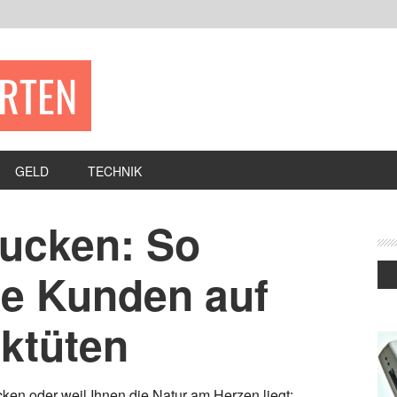
ERTEN
GELD
TECHNIK
ucken: So
re Kunden auf
iktüten
n oder weil Ihnen die Natur am Herzen liegt: