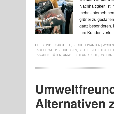
Nachhaltigkeit ist
mehr Unternehmen
grüner zu gestalten
ganz besonderen. 
Ihre Kunden vertei
FILED UNDER:
AKTUELL
,
BERUF | FINANZEN | WOHL
TAGGED WITH:
BEDRUCKEN
,
BEUTEL
,
JUTEBEUTEL
,
TASCHEN
,
TÜTEN
,
UMWELTFREUNDLICHE
,
UNTERN
Umweltfreund
Alternativen 