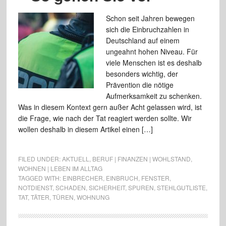
Schon seit Jahren bewegen
sich die Einbruchzahlen in
Deutschland auf einem
ungeahnt hohen Niveau. Für
viele Menschen ist es deshalb
besonders wichtig, der
Prävention die nötige
Aufmerksamkeit zu schenken.
Was in diesem Kontext gern außer Acht gelassen wird, ist
die Frage, wie nach der Tat reagiert werden sollte. Wir
wollen deshalb in diesem Artikel einen […]
FILED UNDER:
AKTUELL
,
BERUF | FINANZEN | WOHLSTAND
,
WOHNEN | LEBEN IM ALLTAG
TAGGED WITH:
EINBRECHER
,
EINBRUCH
,
FENSTER
,
NOTDIENST
,
SCHADEN
,
SICHERHEIT
,
SPUREN
,
STEHLGUTLISTE
,
TAT
,
TÄTER
,
TÜREN
,
WOHNUNG