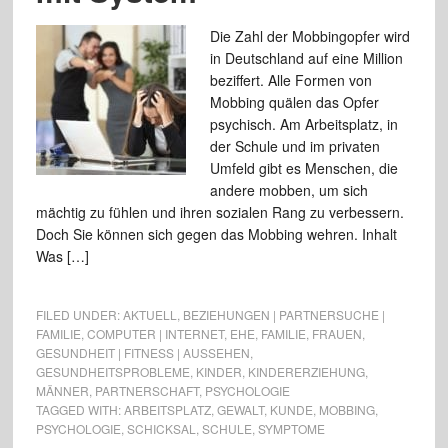
Die Zahl der Mobbingopfer wird
in Deutschland auf eine Million
beziffert. Alle Formen von
Mobbing quälen das Opfer
psychisch. Am Arbeitsplatz, in
der Schule und im privaten
Umfeld gibt es Menschen, die
andere mobben, um sich
mächtig zu fühlen und ihren sozialen Rang zu verbessern.
Doch Sie können sich gegen das Mobbing wehren. Inhalt
Was […]
FILED UNDER:
AKTUELL
,
BEZIEHUNGEN | PARTNERSUCHE |
FAMILIE
,
COMPUTER | INTERNET
,
EHE
,
FAMILIE
,
FRAUEN
,
GESUNDHEIT | FITNESS | AUSSEHEN
,
GESUNDHEITSPROBLEME
,
KINDER
,
KINDERERZIEHUNG
,
MÄNNER
,
PARTNERSCHAFT
,
PSYCHOLOGIE
TAGGED WITH:
ARBEITSPLATZ
,
GEWALT
,
KUNDE
,
MOBBING
,
PSYCHOLOGIE
,
SCHICKSAL
,
SCHULE
,
SYMPTOME