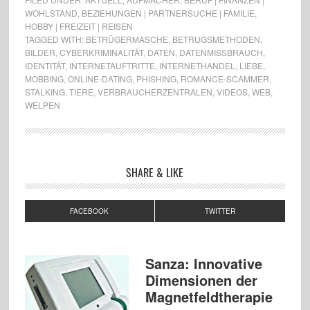
WOHLSTAND
,
BEZIEHUNGEN | PARTNERSUCHE | FAMILIE
,
HOBBY | FREIZEIT | REISEN
TAGGED WITH:
BETRÜGERMASCHE
,
BETRUGSMETHODEN
,
BILDER
,
CYBERKRIMINALITÄT
,
DATEN
,
DATENMISSBRAUCH
,
IDENTITÄT
,
INTERNETAUFTRITTE
,
INTERNETHANDEL
,
LIEBE
,
MOBBING
,
ONLINE-DATING
,
PHISHING
,
ROMANCE-SCAMMER
,
STALKING
,
TIERE
,
VERBRAUCHERZENTRALEN
,
VIDEOS
,
WEB
,
WELPEN
SHARE & LIKE
FACEBOOK
TWITTER
Sanza: Innovative
Dimensionen der
Magnetfeldtherapie