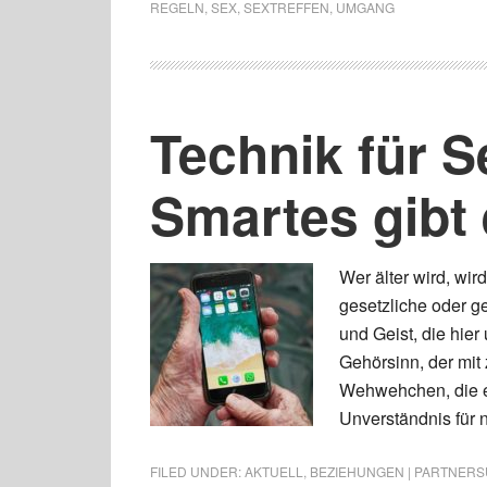
REGELN
,
SEX
,
SEXTREFFEN
,
UMGANG
Technik für S
Smartes gibt 
Wer älter wird, wi
gesetzliche oder g
und Geist, die hi
Gehörsinn, der mit
Wehwehchen, die 
Unverständnis für 
FILED UNDER:
AKTUELL
,
BEZIEHUNGEN | PARTNERSU