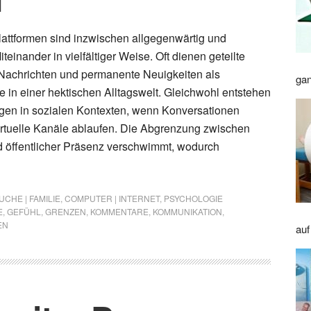
lattformen sind inzwischen allgegenwärtig und
teinander in vielfältiger Weise. Oft dienen geteilte
 Nachrichten und permanente Neuigkeiten als
gan
e in einer hektischen Alltagswelt. Gleichwohl entstehen
gen in sozialen Kontexten, wenn Konversationen
rtuelle Kanäle ablaufen. Die Abgrenzung zwischen
d öffentlicher Präsenz verschwimmt, wodurch
CHE | FAMILIE
,
COMPUTER | INTERNET
,
PSYCHOLOGIE
E
,
GEFÜHL
,
GRENZEN
,
KOMMENTARE
,
KOMMUNIKATION
,
EN
auf