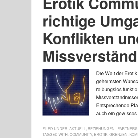
Erotik Commu
richtige Umg
Konflikten un
Missverständ
Die Welt der Erotik
geheimsten Wünsch
reibungslos funktio
Missverständnissen
Entsprechende Platt
auch ein gewisses P
FILED UNDER:
AKTUELL
,
BEZIEHUNGEN | PARTNERSU
TAGGED WITH:
COMMUNITY
,
EROTIK
,
GRENZEN
,
KOM