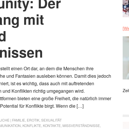
nity: Der
ang mit
[We
d
nissen
 stellt einen Ort dar, an dem die Menschen ihre
e und Fantasien ausleben können. Damit dies jedoch
niert, ist es wichtig, dass auch mit auftretenden
Zei
 und Konflikten richtig umgegangen wird.
formen bieten eine große Freiheit, die natürlich immer
otential für Konflikte birgt. Wenn die […]
CHE | FAMILIE
,
EROTIK
,
SEXUALITÄT
MUNIKATION
,
KONFLIKTE
,
KONTAKTE
,
MISSVERSTÄNDNISSE
,