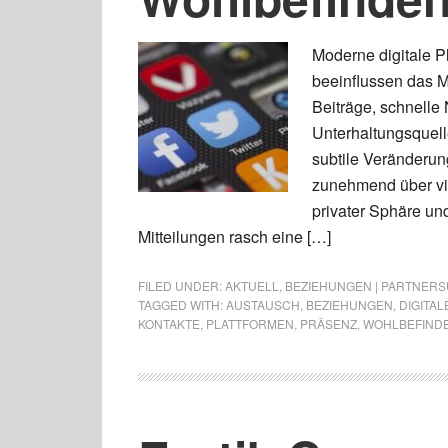
Moderne digitale P
beeinflussen das Mi
Beiträge, schnelle
Unterhaltungsquell
subtile Veränderun
zunehmend über vi
privater Sphäre un
Mitteilungen rasch eine […]
FILED UNDER:
AKTUELL
,
BEZIEHUNGEN | PARTNERSU
TAGGED WITH:
AUSTAUSCH
,
BEZIEHUNGEN
,
DIGITAL
KONTAKTE
,
PLATTFORMEN
,
PRÄSENZ
,
WOHLBEFIND