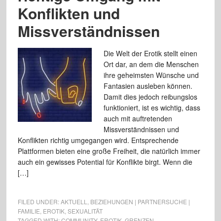
Konflikten und
Missverständnissen
Die Welt der Erotik stellt einen
Ort dar, an dem die Menschen
ihre geheimsten Wünsche und
Fantasien ausleben können.
Damit dies jedoch reibungslos
funktioniert, ist es wichtig, dass
auch mit auftretenden
Missverständnissen und
Konflikten richtig umgegangen wird. Entsprechende
Plattformen bieten eine große Freiheit, die natürlich immer
auch ein gewisses Potential für Konflikte birgt. Wenn die
[…]
FILED UNDER:
AKTUELL
,
BEZIEHUNGEN | PARTNERSUCHE |
FAMILIE
,
EROTIK
,
SEXUALITÄT
TAGGED WITH:
COMMUNITY
,
EROTIK
,
GRENZEN
,