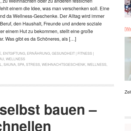
 zu Weihnachten oder zu anderen festlichen
 fehlt einem die Idee, was man verschenken soll. Eine
ind da Wellness-Geschenke. Der Alltag wird immer
, Beruf, den Haushalt, Freunde und andere soziale
[We
ter einem Hut zu bekommen, stellt eine große
r. Was gibt es da Schöneres, als […]
E
,
ENTGIFTUNG
,
ERNÄHRUNG
,
GESUNDHEIT | FITNESS |
AU
,
WELLNESS
L
,
SAUNA
,
SPA
,
STRESS
,
WEIHNACHTSGESCHENK
,
WELLNESS
,
Zei
selbst bauen –
chnellen