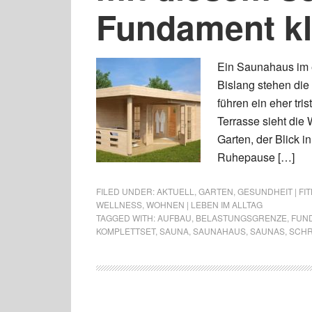
Fundament kl
Ein Saunahaus im 
Bislang stehen die
führen ein eher tri
Terrasse sieht die 
Garten, der Blick 
Ruhepause […]
FILED UNDER:
AKTUELL
,
GARTEN
,
GESUNDHEIT | FI
WELLNESS
,
WOHNEN | LEBEN IM ALLTAG
TAGGED WITH:
AUFBAU
,
BELASTUNGSGRENZE
,
FUN
KOMPLETTSET
,
SAUNA
,
SAUNAHAUS
,
SAUNAS
,
SCH