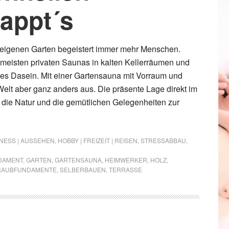
appt´s
eigenen Garten begeistert immer mehr Menschen.
 meisten privaten Saunas in kalten Kellerräumen und
stes Dasein. Mit einer Gartensauna mit Vorraum und
Welt aber ganz anders aus. Die präsente Lage direkt im
in die Natur und die gemütlichen Gelegenheiten zur
TNESS | AUSSEHEN
,
HOBBY | FREIZEIT | REISEN
,
STRESSABBAU
,
DAMENT
,
GARTEN
,
GARTENSAUNA
,
HEIMWERKER
,
HOLZ
,
RAUBFUNDAMENTE
,
SELBERBAUEN
,
TERRASSE