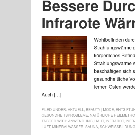
Bessere Durc
Infrarote Wä
Wohlbefinden durch
Strahlungswärme ge
körperliches Befind
Strahlungswärme wi
beschäftigen sich 
gesundheitliche Vo
fernen Osten werd
Auch […]
FILED UNDER:
AKTUELL
,
BEAUTY | MODE
,
ENTGIFTU
GESUNDHEITSPROBLEME
,
NATÜRLICHE HEILMETH
TAGGED WITH:
ANWENDUNG
,
HAUT
,
INFRAROT
,
INF
LUFT
,
MINERALWASSER
,
SAUNA
,
SCHWEISSBILDUNG