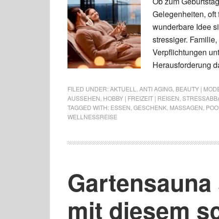
Ob zum Geburtstag,
Gelegenheiten, oft
wunderbare Idee s
stressiger. Familie
Verpflichtungen un
Herausforderung da
FILED UNDER:
AKTUELL
,
ANTI AGING
,
BEAUTY | MOD
AUSSEHEN
,
HOBBY | FREIZEIT | REISEN
,
STRESSABB
TAGGED WITH:
ESSEN
,
GESCHENK
,
MASSAGEN
,
POO
WELLNESSREISE
Gartensauna 
mit diesem s