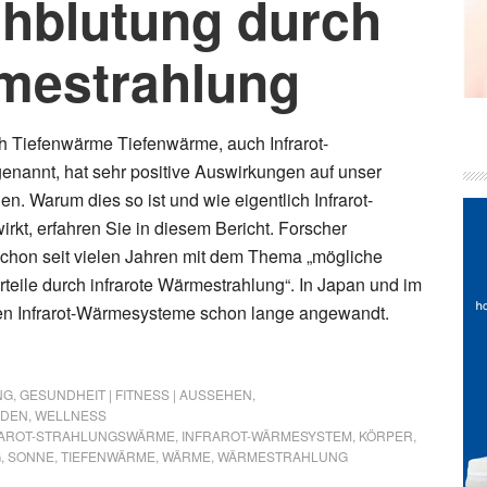
hblutung durch
rmestrahlung
 Tiefenwärme Tiefenwärme, auch Infrarot-
nannt, hat sehr positive Auswirkungen auf unser
en. Warum dies so ist und wie eigentlich Infrarot-
rkt, erfahren Sie in diesem Bericht. Forscher
schon seit vielen Jahren mit dem Thema „mögliche
rteile durch infrarote Wärmestrahlung“. In Japan und im
en Infrarot-Wärmesysteme schon lange angewandt.
NG
,
GESUNDHEIT | FITNESS | AUSSEHEN
,
ODEN
,
WELLNESS
RAROT-STRAHLUNGSWÄRME
,
INFRAROT-WÄRMESYSTEM
,
KÖRPER
,
,
SONNE
,
TIEFENWÄRME
,
WÄRME
,
WÄRMESTRAHLUNG