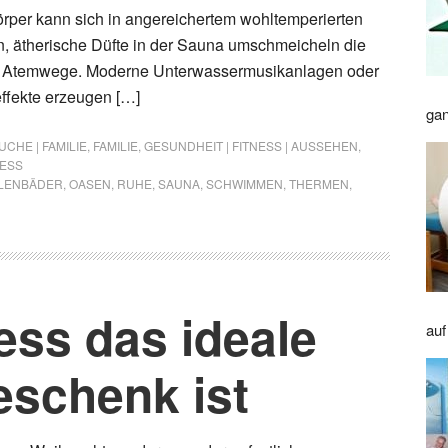
örper kann sich in angereichertem wohltemperierten
, ätherische Düfte in der Sauna umschmeicheln die
e Atemwege. Moderne Unterwassermusikanlagen oder
effekte erzeugen […]
gan
CHE | FAMILIE
,
FAMILIE
,
GESUNDHEIT | FITNESS | AUSSEHEN
,
ESS
LENBÄDER
,
OASEN
,
RUHE
,
SAUNA
,
SCHWIMMEN
,
THERMEN
,
ss das ideale
auf
schenk ist