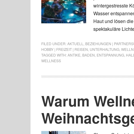
wintergestresste K
Wasser entspannen
Haut und lösen di
spektakuläre Licht
FILED UNDER:
AKTUELL
,
BEZIEHUNGEN | PARTNERSU
HOBBY | FREIZEIT | REISEN
,
UNTERHALTUNG
,
WELLN
TAGGED WITH:
ANTIKE
,
BADEN
,
ENTSPANNUNG
,
HAL
WELLNESS
Warum Wellne
Weihnachtsge