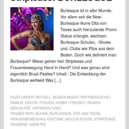
Burlesque ist in aller Munde.
Vor allem seit die New-
Burlesque-Ikone Dita von
Teese auch hierzulande Promi-
Status erlangte, wachsen
Burlesque-Schulen, -Shows
und -Clubs wie Pilze aus dem
Boden. Doch wie definiert man
Burlesque? Wieso gehen hier Striptease und
Frauenbewegung Hand in Hand? Und was genau sind
eigentlich Brust-Pasties? Inhalt : Die Entwicklung der
Burlesque weltweit Was […]
FILED UNDER:
AKTUELL
,
BEZIEHUNGEN | PARTNERSUCHE |
FAMILIE
,
EROTIK
,
FRAUEN
,
HOBBY | FREIZEIT | REISEN
,
SEXUALITÄT
,
UNTERHALTUNG
TAGGED WITH:
BÜHNE
,
BURLESQUE
,
DITA VAN TEESE
,
FRAUENBEWEGUNG
,
KOSTÜME
,
MOULIN ROUGE
,
STRIPTEASE
,
TÄNZERIN
,
VARIETÉS