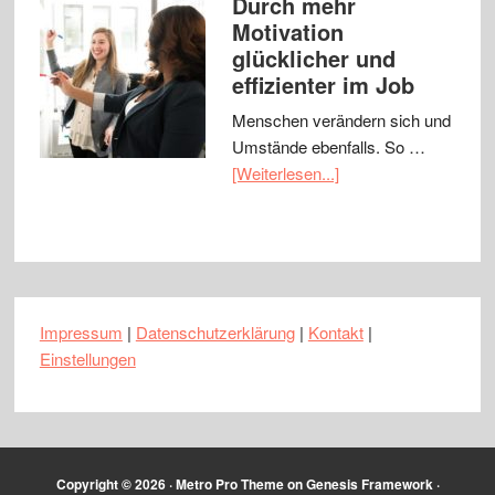
Durch mehr
Motivation
glücklicher und
effizienter im Job
Menschen verändern sich und
Umstände ebenfalls. So …
[Weiterlesen...]
Impressum
|
Datenschutzerklärung
|
Kontakt
|
Einstellungen
Copyright © 2026 ·
Metro Pro Theme
on
Genesis Framework
·