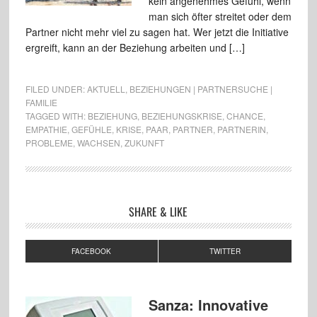
kein angenehmes Gefühl, wenn
man sich öfter streitet oder dem
Partner nicht mehr viel zu sagen hat. Wer jetzt die Initiative
ergreift, kann an der Beziehung arbeiten und […]
FILED UNDER:
AKTUELL
,
BEZIEHUNGEN | PARTNERSUCHE |
FAMILIE
TAGGED WITH:
BEZIEHUNG
,
BEZIEHUNGSKRISE
,
CHANCE
,
EMPATHIE
,
GEFÜHLE
,
KRISE
,
PAAR
,
PARTNER
,
PARTNERIN
,
PROBLEME
,
WACHSEN
,
ZUKUNFT
SHARE & LIKE
FACEBOOK
TWITTER
Sanza: Innovative