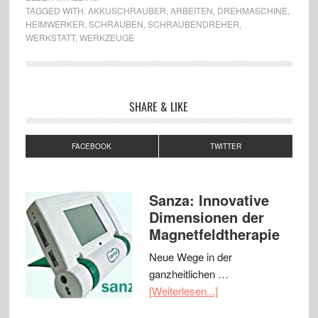
TAGGED WITH:
AKKUSCHRAUBER
,
ARBEITEN
,
DREHMASCHINE
,
HEIMWERKER
,
SCHRAUBEN
,
SCHRAUBENDREHER
,
WERKSTATT
,
WERKZEUGE
SHARE & LIKE
FACEBOOK
TWITTER
Sanza: Innovative
Dimensionen der
Magnetfeldtherapie
Neue Wege in der
ganzheitlichen …
[Weiterlesen...]