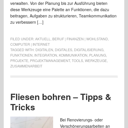
verwalten. Von der Planung bis zur Ausführung bieten
diese Werkzeuge eine Palette an Funktionen, die dazu
beitragen, Aufgaben zu strukturieren, Teamkommunikation
zu verbessern […]
FILED UNDER:
AKTUELL
,
BERUF | FINANZEN | WOHLSTAND
,
COMPUTER | INTERNET
TAGGED WITH:
DIGITALEN
,
DIGITALES
,
DIGITALISIERUNG
,
FUNKTIONEN
,
INTEGRATION
,
KOMMUNIKATION
,
PLANUNG
,
PROJEKTE
,
PROJEKTMANAGEMENT
,
TOOLS
,
WERKZEUGE
,
ZUSAMMENARBEIT
Fliesen bohren – Tipps &
Tricks
Bei Renovierungs- oder
Verschönerungsarbeiten an