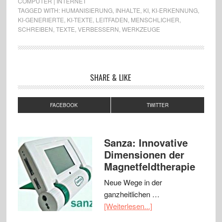
COMPUTER | INTERNET
TAGGED WITH:
HUMANISIERUNG
,
INHALTE
,
KI
,
KI-ERKENNUNG
,
KI-GENERIERTE
,
KI-TEXTE
,
LEITFADEN
,
MENSCHLICHER
,
SCHREIBEN
,
TEXTE
,
VERBESSERN
,
WERKZEUGE
SHARE & LIKE
FACEBOOK
TWITTER
Sanza: Innovative
Dimensionen der
Magnetfeldtherapie
Neue Wege in der
ganzheitlichen …
[Weiterlesen...]