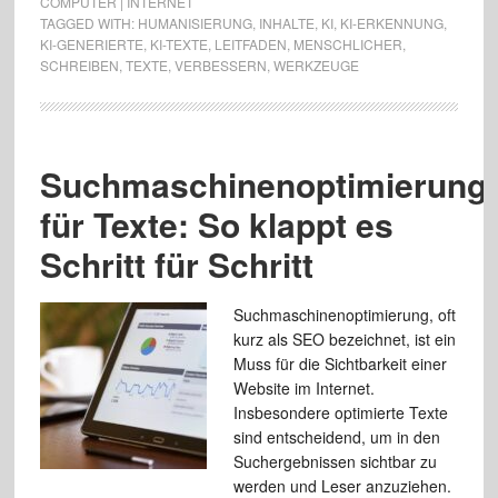
COMPUTER | INTERNET
TAGGED WITH:
HUMANISIERUNG
,
INHALTE
,
KI
,
KI-ERKENNUNG
,
KI-GENERIERTE
,
KI-TEXTE
,
LEITFADEN
,
MENSCHLICHER
,
SCHREIBEN
,
TEXTE
,
VERBESSERN
,
WERKZEUGE
Suchmaschinenoptimierung
für Texte: So klappt es
Schritt für Schritt
Suchmaschinenoptimierung, oft
kurz als SEO bezeichnet, ist ein
Muss für die Sichtbarkeit einer
Website im Internet.
Insbesondere optimierte Texte
sind entscheidend, um in den
Suchergebnissen sichtbar zu
werden und Leser anzuziehen.