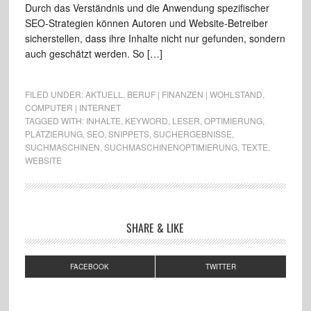
Durch das Verständnis und die Anwendung spezifischer
SEO-Strategien können Autoren und Website-Betreiber
sicherstellen, dass ihre Inhalte nicht nur gefunden, sondern
auch geschätzt werden. So […]
FILED UNDER:
AKTUELL
,
BERUF | FINANZEN | WOHLSTAND
,
COMPUTER | INTERNET
TAGGED WITH:
INHALTE
,
KEYWORD
,
LESER
,
OPTIMIERUNG
,
PLATZIERUNG
,
SEO
,
SNIPPETS
,
SUCHERGEBNISSE
,
SUCHMASCHINEN
,
SUCHMASCHINENOPTIMIERUNG
,
TEXTE
,
WEBSITE
SHARE & LIKE
FACEBOOK
TWITTER