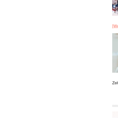
[We
Zei