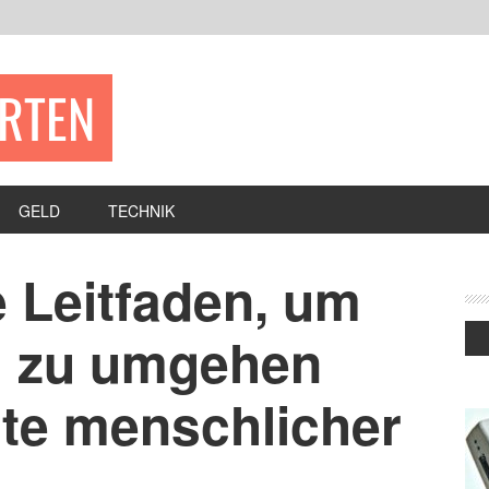
ERTEN
GELD
TECHNIK
e Leitfaden, um
g zu umgehen
lte menschlicher