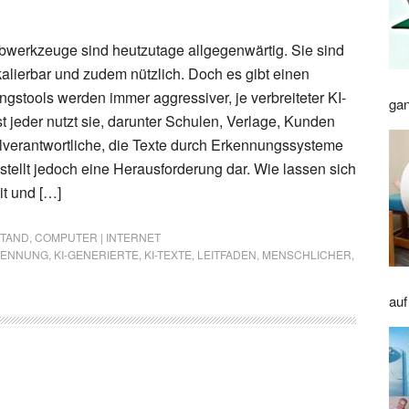
ibwerkzeuge sind heutzutage allgegenwärtig. Sie sind
 skalierbar und zudem nützlich. Doch es gibt einen
gstools werden immer aggressiver, je verbreiteter KI-
gan
t jeder nutzt sie, darunter Schulen, Verlage, Kunden
verantwortliche, die Texte durch Erkennungssysteme
stellt jedoch eine Herausforderung dar. Wie lassen sich
t und […]
STAND
,
COMPUTER | INTERNET
KENNUNG
,
KI-GENERIERTE
,
KI-TEXTE
,
LEITFADEN
,
MENSCHLICHER
,
auf