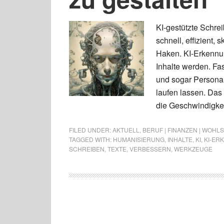
KI-gestützte Schre
schnell, effizient,
Haken. KI-Erkennun
Inhalte werden. Fas
und sogar Personal
laufen lassen. Das 
die Geschwindigkei
FILED UNDER:
AKTUELL
,
BERUF | FINANZEN | WOHL
TAGGED WITH:
HUMANISIERUNG
,
INHALTE
,
KI
,
KI-ER
SCHREIBEN
,
TEXTE
,
VERBESSERN
,
WERKZEUGE