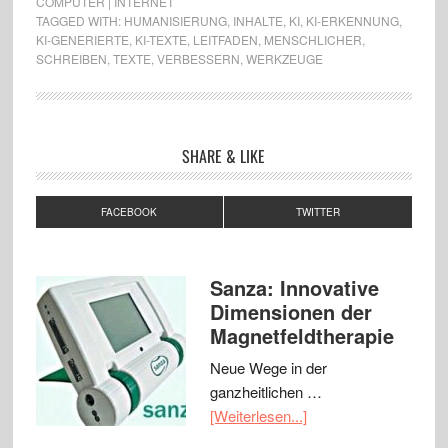
COMPUTER | INTERNET
TAGGED WITH:
HUMANISIERUNG
,
INHALTE
,
KI
,
KI-ERKENNUNG
,
KI-GENERIERTE
,
KI-TEXTE
,
LEITFADEN
,
MENSCHLICHER
,
SCHREIBEN
,
TEXTE
,
VERBESSERN
,
WERKZEUGE
SHARE & LIKE
FACEBOOK
TWITTER
Sanza: Innovative
Dimensionen der
Magnetfeldtherapie
Neue Wege in der
ganzheitlichen …
[Weiterlesen...]