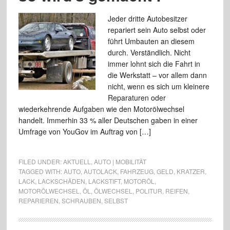
Jeder dritte Autobesitzer
repariert sein Auto selbst oder
führt Umbauten an diesem
durch. Verständlich. Nicht
immer lohnt sich die Fahrt in
die Werkstatt – vor allem dann
nicht, wenn es sich um kleinere
Reparaturen oder
wiederkehrende Aufgaben wie den Motorölwechsel
handelt. Immerhin 33 % aller Deutschen gaben in einer
Umfrage von YouGov im Auftrag von […]
FILED UNDER:
AKTUELL
,
AUTO | MOBILITÄT
TAGGED WITH:
AUTO
,
AUTOLACK
,
FAHRZEUG
,
GELD
,
KRATZER
,
LACK
,
LACKSCHÄDEN
,
LACKSTIFT
,
MOTORÖL
,
MOTORÖLWECHSEL
,
ÖL
,
ÖLWECHSEL
,
POLITUR
,
REIFEN
,
REPARIEREN
,
SCHRAUBEN
,
SELBST