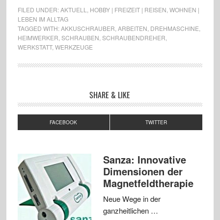
FILED UNDER:
AKTUELL
,
HOBBY | FREIZEIT | REISEN
,
WOHNEN |
LEBEN IM ALLTAG
TAGGED WITH:
AKKUSCHRAUBER
,
ARBEITEN
,
DREHMASCHINE
,
HEIMWERKER
,
SCHRAUBEN
,
SCHRAUBENDREHER
,
WERKSTATT
,
WERKZEUGE
SHARE & LIKE
FACEBOOK
TWITTER
Sanza: Innovative
Dimensionen der
Magnetfeldtherapie
Neue Wege in der
ganzheitlichen …