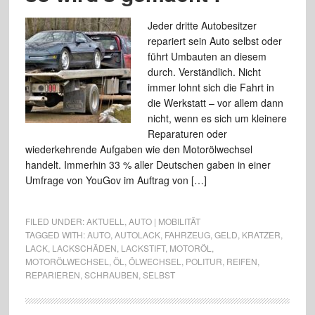
Jeder dritte Autobesitzer
repariert sein Auto selbst oder
führt Umbauten an diesem
durch. Verständlich. Nicht
immer lohnt sich die Fahrt in
die Werkstatt – vor allem dann
nicht, wenn es sich um kleinere
Reparaturen oder
wiederkehrende Aufgaben wie den Motorölwechsel
handelt. Immerhin 33 % aller Deutschen gaben in einer
Umfrage von YouGov im Auftrag von […]
FILED UNDER:
AKTUELL
,
AUTO | MOBILITÄT
TAGGED WITH:
AUTO
,
AUTOLACK
,
FAHRZEUG
,
GELD
,
KRATZER
,
LACK
,
LACKSCHÄDEN
,
LACKSTIFT
,
MOTORÖL
,
MOTORÖLWECHSEL
,
ÖL
,
ÖLWECHSEL
,
POLITUR
,
REIFEN
,
REPARIEREN
,
SCHRAUBEN
,
SELBST