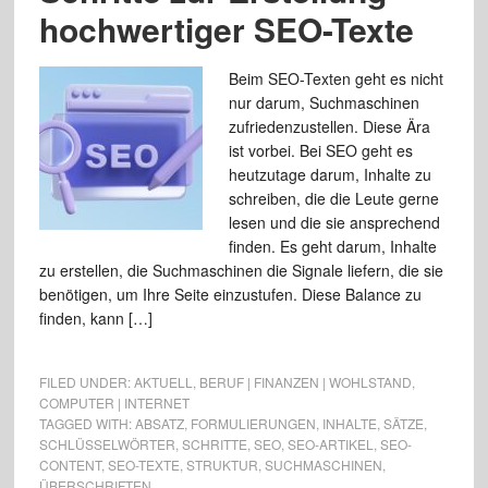
hochwertiger SEO-Texte
Beim SEO-Texten geht es nicht
nur darum, Suchmaschinen
zufriedenzustellen. Diese Ära
ist vorbei. Bei SEO geht es
heutzutage darum, Inhalte zu
schreiben, die die Leute gerne
lesen und die sie ansprechend
finden. Es geht darum, Inhalte
zu erstellen, die Suchmaschinen die Signale liefern, die sie
benötigen, um Ihre Seite einzustufen. Diese Balance zu
finden, kann […]
FILED UNDER:
AKTUELL
,
BERUF | FINANZEN | WOHLSTAND
,
COMPUTER | INTERNET
TAGGED WITH:
ABSATZ
,
FORMULIERUNGEN
,
INHALTE
,
SÄTZE
,
SCHLÜSSELWÖRTER
,
SCHRITTE
,
SEO
,
SEO-ARTIKEL
,
SEO-
CONTENT
,
SEO-TEXTE
,
STRUKTUR
,
SUCHMASCHINEN
,
ÜBERSCHRIFTEN