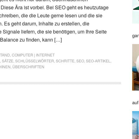
 Diese Ära ist vorbei. Bei SEO geht es heutzutage
chreiben, die die Leute gerne lesen und die sie
 Es geht darum, Inhalte zu erstellen, die
Signale liefern, die sie benötigen, um Ihre Seite
gan
 Balance zu finden, kann […]
STAND
,
COMPUTER | INTERNET
,
SÄTZE
,
SCHLÜSSELWÖRTER
,
SCHRITTE
,
SEO
,
SEO-ARTIKEL
,
HINEN
,
ÜBERSCHRIFTEN
auf