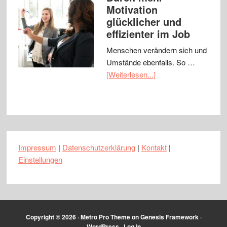
Motivation
glücklicher und
effizienter im Job
Menschen verändern sich und
Umstände ebenfalls. So …
[Weiterlesen...]
Impressum
|
Datenschutzerklärung
|
Kontakt
|
Einstellungen
Copyright © 2026 ·
Metro Pro Theme
on
Genesis Framework
·
WordPress
·
Log in