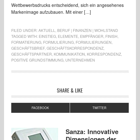
Wettbewerbsdrucks entscheidend, sich ein angesehenes
Markenimage aufzubauen. Mit einer […]
FILED UNDER:
AKTUELL
,
BERUF | FINANZEN | WOHLSTAND
TAGGED WITH:
EINSTIEG
,
ELEMENTE
,
EMPFÄNGER
,
FINISH
,
FORMATIERUNG
,
FORMULIERUNG
,
FORMULIERUNGEN
,
GESCHÄFTSBRIEF
,
GESCHÄFTSKORRESPONDENZ
,
GESCHÄFTSPARTNER
,
KOMMUNIKATION
,
KORRESPONDENZ
,
POSITIVE GRUNDSTIMMUNG
,
UNTERNEHMEN
SHARE & LIKE
FACEBOOK
TWITTER
Sanza: Innovative
Dimensionen der