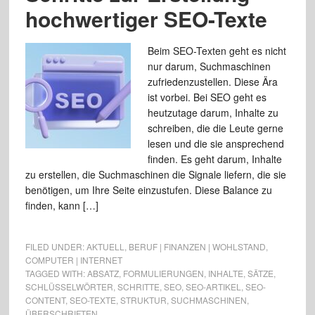
hochwertiger SEO-Texte
Beim SEO-Texten geht es nicht
nur darum, Suchmaschinen
zufriedenzustellen. Diese Ära
ist vorbei. Bei SEO geht es
heutzutage darum, Inhalte zu
schreiben, die die Leute gerne
lesen und die sie ansprechend
finden. Es geht darum, Inhalte
zu erstellen, die Suchmaschinen die Signale liefern, die sie
benötigen, um Ihre Seite einzustufen. Diese Balance zu
finden, kann […]
FILED UNDER:
AKTUELL
,
BERUF | FINANZEN | WOHLSTAND
,
COMPUTER | INTERNET
TAGGED WITH:
ABSATZ
,
FORMULIERUNGEN
,
INHALTE
,
SÄTZE
,
SCHLÜSSELWÖRTER
,
SCHRITTE
,
SEO
,
SEO-ARTIKEL
,
SEO-
CONTENT
,
SEO-TEXTE
,
STRUKTUR
,
SUCHMASCHINEN
,
ÜBERSCHRIFTEN