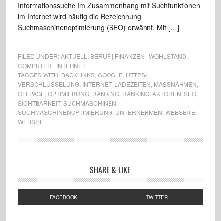
Informationssuche Im Zusammenhang mit Suchfunktionen
im Internet wird häufig die Bezeichnung
Suchmaschinenoptimierung (SEO) erwähnt. Mit […]
FILED UNDER:
AKTUELL
,
BERUF | FINANZEN | WOHLSTAND
,
COMPUTER | INTERNET
TAGGED WITH:
BACKLINKS
,
GOOGLE
,
HTTPS-
VERSCHLÜSSELUNG
,
INTERNET
,
LADEZEITEN
,
MASSNAHMEN
,
OFFPAGE
,
OPTIMIERUNG
,
RANKING
,
RANKINGFAKTOREN
,
SEO
,
SICHTBARKEIT
,
SUCHMASCHINEN
,
SUCHMASCHINENOPTIMIERUNG
,
UNTERNEHMEN
,
WEBSEITE
,
WEBSITE
SHARE & LIKE
FACEBOOK
TWITTER