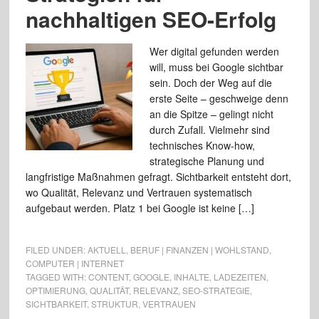
nachhaltigen SEO-Erfolg
Wer digital gefunden werden
will, muss bei Google sichtbar
sein. Doch der Weg auf die
erste Seite – geschweige denn
an die Spitze – gelingt nicht
durch Zufall. Vielmehr sind
technisches Know-how,
strategische Planung und
langfristige Maßnahmen gefragt. Sichtbarkeit entsteht dort,
wo Qualität, Relevanz und Vertrauen systematisch
aufgebaut werden. Platz 1 bei Google ist keine […]
FILED UNDER:
AKTUELL
,
BERUF | FINANZEN | WOHLSTAND
,
COMPUTER | INTERNET
TAGGED WITH:
CONTENT
,
GOOGLE
,
INHALTE
,
LADEZEITEN
,
OPTIMIERUNG
,
QUALITÄT
,
RELEVANZ
,
SEO-STRATEGIE
,
SICHTBARKEIT
,
STRUKTUR
,
VERTRAUEN