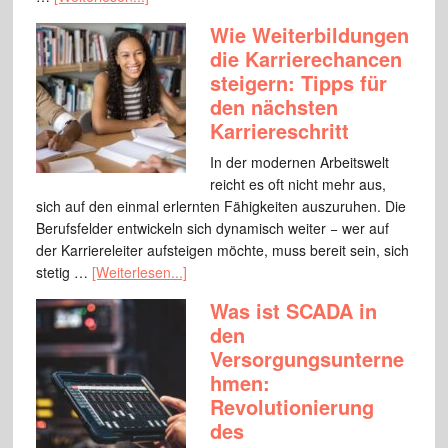
Wie Weiterbildungen
die Karrierechancen
steigern: Tipps für
den nächsten
Karriereschritt
In der modernen Arbeitswelt
reicht es oft nicht mehr aus,
sich auf den einmal erlernten Fähigkeiten auszuruhen. Die
Berufsfelder entwickeln sich dynamisch weiter − wer auf
der Karriereleiter aufsteigen möchte, muss bereit sein, sich
stetig …
[Weiterlesen...]
Was ist SCADA in
den
Versorgungsunterne
hmen:
Revolutionierung
des