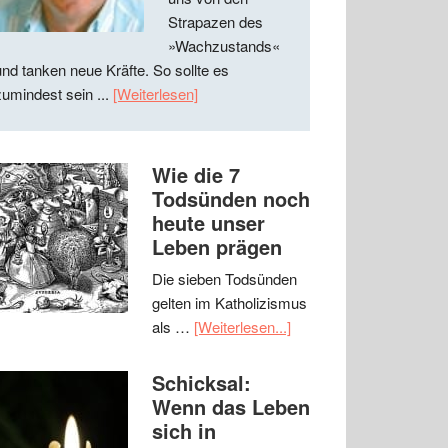
Strapazen des
»Wachzustands«
und tanken neue Kräfte. So sollte es
zumindest sein ...
[Weiterlesen]
Wie die 7
Todsünden noch
heute unser
Leben prägen
Die sieben Todsünden
gelten im Katholizismus
als …
[Weiterlesen...]
Schicksal:
Wenn das Leben
sich in