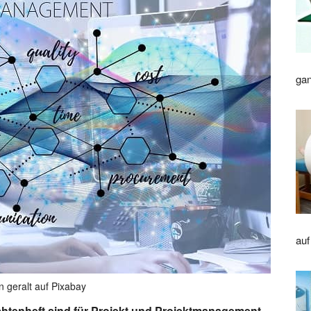
gan
auf
n geralt auf Pixabay
chtenheft sind für Projekt und Projektmanagement